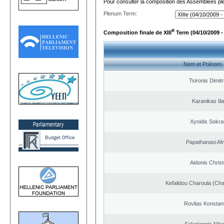
Pour consulter la composition des Assemblées plé
Plenum Term:
e
Composition finale de XIII
Term (04/10/2009 -
Nom et Prénom
Tsironis Dimitr
Karanikas Ili
Xynidis Sokra
Papathanasi Afro
Aidonis Chris
Kefalidou Charoula (Cha
Rovlias Konstan