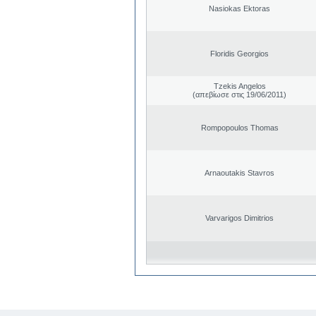
Nasiokas Ektoras
Floridis Georgios
Tzekis Angelos
(απεβίωσε στις 19/06/2011)
Rompopoulos Thomas
Arnaoutakis Stavros
Varvarigos Dimitrios