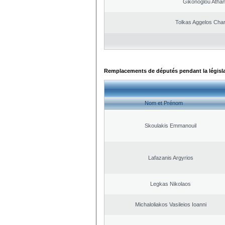
Gikonoglou Atha
Tolkas Aggelos Cha
Remplacements de députés pendant la législ
Nom et Prénom
Skoulakis Emmanouil
Lafazanis Argyrios
Legkas Nikolaos
Michaloliakos Vasileios Ioanni