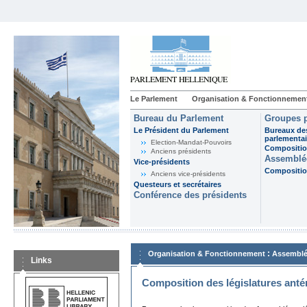
Le Parlement
Organisation & Fonctionnemen
Bureau du Parlement
Groupes p
Le Président du Parlement
Bureaux de
parlementai
Election-Mandat-Pouvoirs
Composition
Anciens présidents
Assemblée
Vice-présidents
Composition
Anciens vice-présidents
Questeurs et secrétaires
Conférence des présidents
:
Organisation & Fonctionnement
Assemblé
Links
Composition des législatures anté