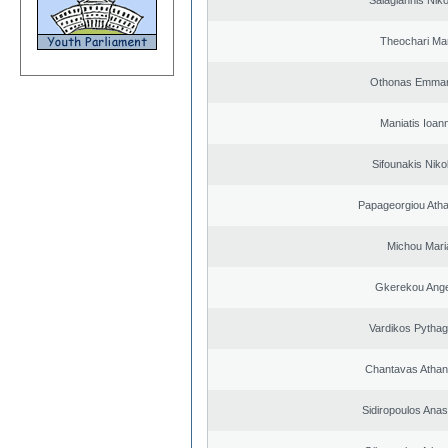
Salagiannis Nik
Theochari Mar
Othonas Emman
Maniatis Ioan
Sifounakis Niko
Papageorgiou Ath
Michou Mari
Gkerekou Angel
Vardikos Pytha
Chantavas Athan
Sidiropoulos Anas