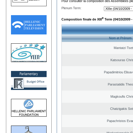
Pour consulter la composition des Assemblées plé
Plenum Term:
e
Composition finale de XIII
Term (04/10/2009 -
Nom et Prénom
Mantatzi Tset
Katsouras Chri
Papadimitriou Elisav
Parastatidis The
Magkoufis Chri
Chatzigakis Soti
Papachristos Eva