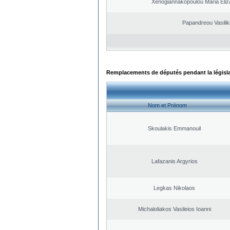
Xenogiannakopoulou Maria Eliza
Papandreou Vasilik
Remplacements de députés pendant la législ
Nom et Prénom
Skoulakis Emmanouil
Lafazanis Argyrios
Legkas Nikolaos
Michaloliakos Vasileios Ioanni