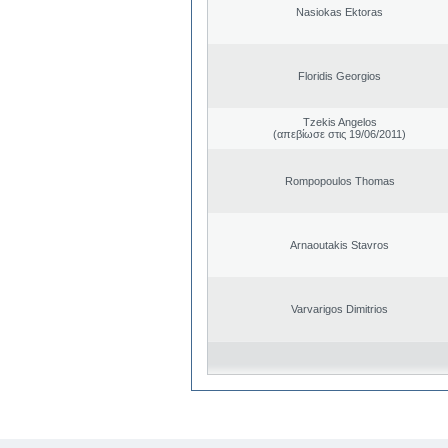
Nasiokas Ektoras
Floridis Georgios
Tzekis Angelos
(απεβίωσε στις 19/06/2011)
Rompopoulos Thomas
Arnaoutakis Stavros
Varvarigos Dimitrios