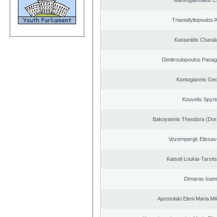
Markogiannakis Ch
Triantafyllopoulos
Kastanidis Chara
Dimitroulopoulos Panagi
Kontogiannis Geo
Kouvelis Spyri
Bakoyannis Theodora (Dor
Vozempergk Elissave
Katseli Loukia-Tarsit
Dimaras Ioann
Apostolaki Eleni Maria M