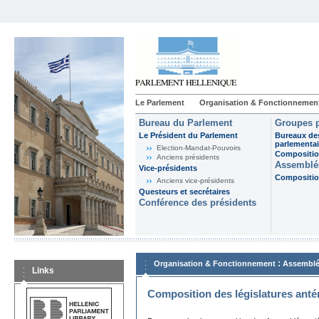
Le Parlement
Organisation & Fonctionnemen
Bureau du Parlement
Groupes p
Le Président du Parlement
Bureaux de
parlementai
Election-Mandat-Pouvoirs
Composition
Anciens présidents
Assemblée
Vice-présidents
Composition
Anciens vice-présidents
Questeurs et secrétaires
Conférence des présidents
:
Organisation & Fonctionnement
Assemblé
Links
Composition des législatures anté