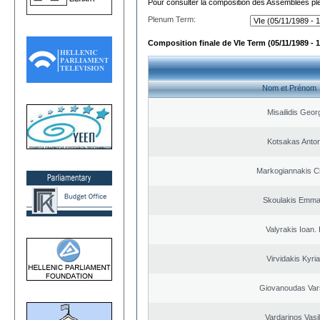
Pour consulter la composition des Assemblées plé
Plenum Term:
Composition finale de VIe Term (05/11/1989 - 1
Nom et Prénom
Misailidis Geor
Kotsakas Anto
Markogiannakis Ch
Skoulakis Emma
Valyrakis Ioan. 
Virvidakis Kyri
Giovanoudas Var
Vardarinos Vasi