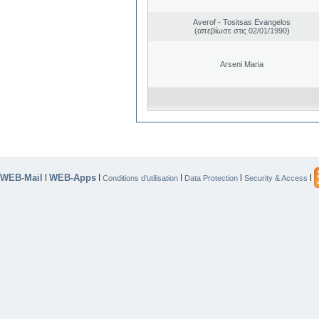
Averof - Tositsas Evangelos
(απεβίωσε στις 02/01/1990)
Arseni Maria
WEB-Mail
WEB-Apps
|
|
|
|
|
Conditions d’utilisation
Data Protection
Security & Access