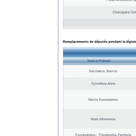
Chatzigakis Soti
Remplacements de députés pendant la législ
Nom et Prénom
Xarchakos Stavros
Synodinou Anna
Nteros Konstantinos
Matis Athanasios
Fountoukidou - Theodoridou Parthena