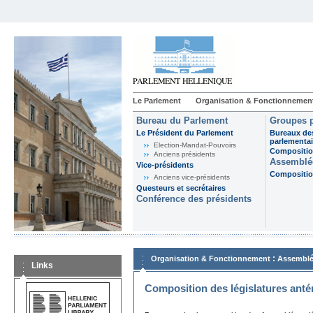
Le Parlement
Organisation & Fonctionnemen
Bureau du Parlement
Groupes p
Le Président du Parlement
Bureaux de
parlementai
Election-Mandat-Pouvoirs
Composition
Anciens présidents
Assemblée
Vice-présidents
Composition
Anciens vice-présidents
Questeurs et secrétaires
Conférence des présidents
:
Organisation & Fonctionnement
Assemblé
Links
Composition des législatures anté