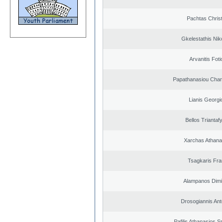
Pachtas Chris
Gkelestathis Nik
Arvanitis Foti
Papathanasiou Cha
Lianis Georgi
Bellos Triantafy
Xarchas Athana
Tsagkaris Fr
Alampanos Dimit
Drosogiannis Ant
Pafilis Athanasios 