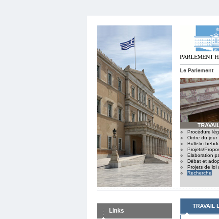
Le Parlement
TRAVAIL
Procédure légi
Ordre du jour
Bulletin hebd
Projets/Propo
Elaboration p
Débat et adop
Projets de loi
Recherche
TRAVAIL 
Links