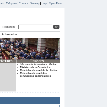
ais
|
Ελληνικά
|
Contact
|
Sitemap
|
Help
|
Open Data
Recherche
Information
ENTAIRES
PROCÈS
Séances de l’assemblée plénière
Révisions de la Constitution
Matériel audiovisuel de la plénière
Matériel audiovisuel des
commissions parlementaires