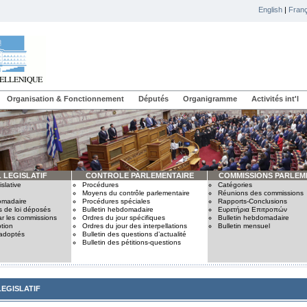
English
|
Franç
Organisation & Fonctionnement
Députés
Organigramme
Activités int'l
 LEGISLATIF
CONTROLE PARLEMENTAIRE
COMMISSIONS PARLEM
slative
Procédures
Catégories
Moyens du contrôle parlementaire
Réunions des commissions
omadaire
Procédures spéciales
Rapports-Conclusions
s de loi déposés
Bulletin hebdomadaire
Ευρετήρια Επιτροπών
ar les commissions
Ordres du jour spécifiques
Bulletin hebdomadaire
tion
Ordres du jour des interpellations
Bulletin mensuel
 adoptés
Bulletin des questions d’actualité
Bulletin des pétitions-questions
LEGISLATIF