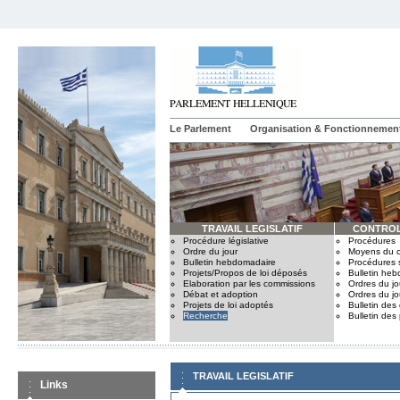
Le Parlement
Organisation & Fonctionnemen
TRAVAIL LEGISLATIF
CONTROL
Procédure législative
Procédures
Ordre du jour
Moyens du c
Bulletin hebdomadaire
Procédures 
Projets/Propos de loi déposés
Bulletin he
Elaboration par les commissions
Ordres du jo
Débat et adoption
Ordres du jo
Projets de loi adoptés
Bulletin des
Recherche
Bulletin des
TRAVAIL LEGISLATIF
Links