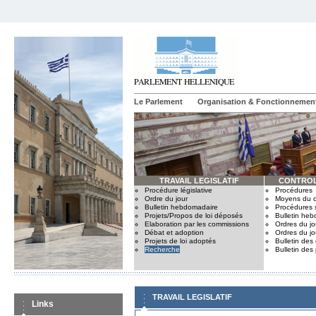
Le Parlement
Organisation & Fonctionnemen
TRAVAIL LEGISLATIF
CONTROL
Procédure législative
Procédures
Ordre du jour
Moyens du c
Bulletin hebdomadaire
Procédures 
Projets/Propos de loi déposés
Bulletin he
Elaboration par les commissions
Ordres du jo
Débat et adoption
Ordres du jo
Projets de loi adoptés
Bulletin des
Recherche
Bulletin des
TRAVAIL LEGISLATIF
Links