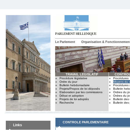
Le Parlement
Organisation & Fonctionnemen
TRAVAIL LEGISLATIF
CONTROL
Procédure législative
Procédures
Ordre du jour
Moyens du c
Bulletin hebdomadaire
Procédures 
Projets/Propos de loi déposés
Bulletin he
Elaboration par les commissions
Ordres du jo
Débat et adoption
Ordres du jo
Projets de loi adoptés
Bulletin des
Recherche
Bulletin des
CONTROLE PARLEMENTAIRE
Links