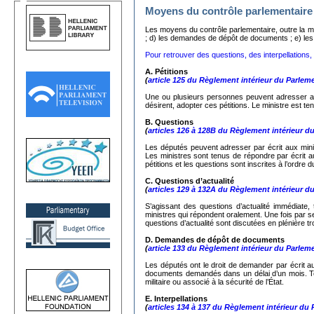
Moyens du contrôle parlementaire
Les moyens du contrôle parlementaire, outre la mo
; d) les demandes de dépôt de documents ; e) les in
Pour retrouver des questions, des interpellations, d
A. Pétitions
(
article 125 du Règlement intérieur du Parlem
Une ou plusieurs personnes peuvent adresser au
désirent, adopter ces pétitions. Le ministre est ten
Β.
Questions
(
articles 126 à 128B du Règlement intérieur d
Les députés peuvent adresser par écrit aux minist
Les ministres sont tenus de répondre par écrit a
pétitions et les questions sont inscrites à l’ordre 
C.
Questions d’actualité
(
articles 129 à 132A du Règlement intérieur d
S’agissant des questions d’actualité immédiate,
ministres qui répondent oralement. Une fois par 
questions d’actualité sont discutées en plénière tr
D. Demandes de dépôt de documents
(
article 133 du Règlement intérieur du Parlem
Les députés ont le droit de demander par écrit au
documents demandés dans un délai d’un mois. Tou
militaire ou associé à la sécurité de l’État.
Ε. Interpellations
(
articles 134 à 137 du Règlement intérieur du