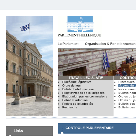
Le Parlement
Organisation & Fonctionnemen
TRAVAIL LEGISLATIF
CONTROL
Procédure législative
Procédures
Ordre du jour
Moyens du c
Bulletin hebdomadaire
Procédures 
Projets/Propos de loi déposés
Bulletin he
Elaboration par les commissions
Ordres du jo
Débat et adoption
Ordres du jo
Projets de loi adoptés
Bulletin des
Recherche
Bulletin des
CONTROLE PARLEMENTAIRE
Links