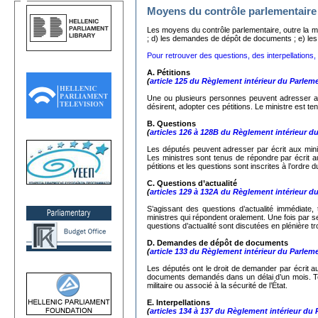
Moyens du contrôle parlementaire
Les moyens du contrôle parlementaire, outre la mo
; d) les demandes de dépôt de documents ; e) les in
Pour retrouver des questions, des interpellations, d
A. Pétitions
(
article 125 du Règlement intérieur du Parlem
Une ou plusieurs personnes peuvent adresser au
désirent, adopter ces pétitions. Le ministre est ten
Β.
Questions
(
articles 126 à 128B du Règlement intérieur d
Les députés peuvent adresser par écrit aux minist
Les ministres sont tenus de répondre par écrit a
pétitions et les questions sont inscrites à l’ordre 
C.
Questions d’actualité
(
articles 129 à 132A du Règlement intérieur d
S’agissant des questions d’actualité immédiate,
ministres qui répondent oralement. Une fois par 
questions d’actualité sont discutées en plénière tr
D. Demandes de dépôt de documents
(
article 133 du Règlement intérieur du Parlem
Les députés ont le droit de demander par écrit au
documents demandés dans un délai d’un mois. Tou
militaire ou associé à la sécurité de l’État.
Ε. Interpellations
(
articles 134 à 137 du Règlement intérieur du