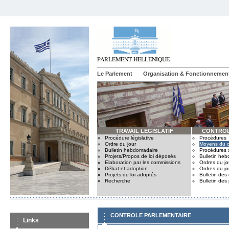
Le Parlement
Organisation & Fonctionnemen
TRAVAIL LEGISLATIF
CONTROL
Procédure législative
Procédures
Ordre du jour
Moyens du c
Bulletin hebdomadaire
Procédures 
Projets/Propos de loi déposés
Bulletin he
Elaboration par les commissions
Ordres du jo
Débat et adoption
Ordres du jo
Projets de loi adoptés
Bulletin des
Recherche
Bulletin des
CONTROLE PARLEMENTAIRE
Links