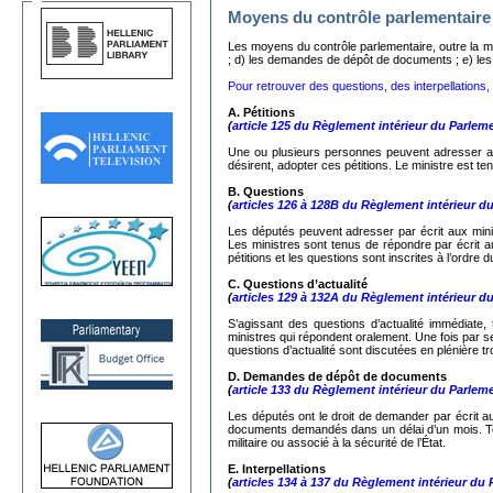
Moyens du contrôle parlementaire
Les moyens du contrôle parlementaire, outre la mo
; d) les demandes de dépôt de documents ; e) les in
Pour retrouver des questions, des interpellations, d
A. Pétitions
(
article 125 du Règlement intérieur du Parlem
Une ou plusieurs personnes peuvent adresser au
désirent, adopter ces pétitions. Le ministre est ten
Β.
Questions
(
articles 126 à 128B du Règlement intérieur d
Les députés peuvent adresser par écrit aux minist
Les ministres sont tenus de répondre par écrit a
pétitions et les questions sont inscrites à l’ordre 
C.
Questions d’actualité
(
articles 129 à 132A du Règlement intérieur d
S’agissant des questions d’actualité immédiate,
ministres qui répondent oralement. Une fois par 
questions d’actualité sont discutées en plénière tr
D. Demandes de dépôt de documents
(
article 133 du Règlement intérieur du Parlem
Les députés ont le droit de demander par écrit au
documents demandés dans un délai d’un mois. Tou
militaire ou associé à la sécurité de l’État.
Ε. Interpellations
(
articles 134 à 137 du Règlement intérieur du