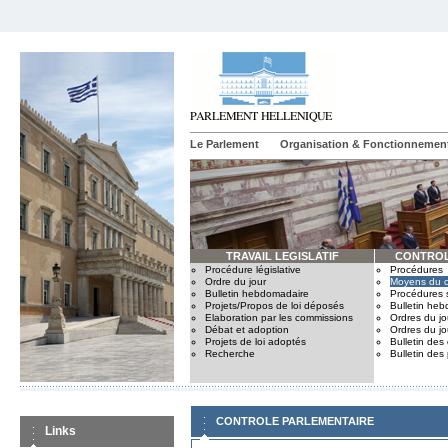
Le Parlement
Organisation & Fonctionnemen
TRAVAIL LEGISLATIF
CONTROL
Procédure législative
Procédures
Ordre du jour
Moyens du c
Bulletin hebdomadaire
Procédures 
Projets/Propos de loi déposés
Bulletin he
Elaboration par les commissions
Ordres du jo
Débat et adoption
Ordres du jo
Projets de loi adoptés
Bulletin des
Recherche
Bulletin des
CONTROLE PARLEMENTAIRE
Links