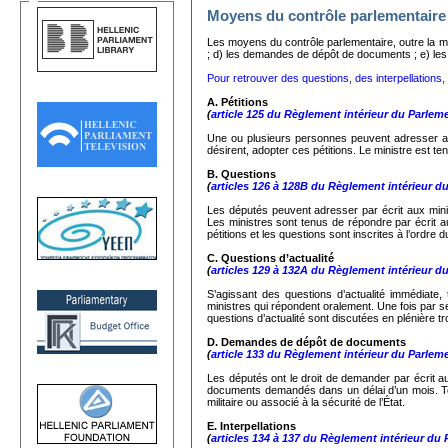
Moyens du contrôle parlementaire
Les moyens du contrôle parlementaire, outre la mo
; d) les demandes de dépôt de documents ; e) les in
Pour retrouver des questions, des interpellations, d
A. Pétitions
(
article 125 du Règlement intérieur du Parlem
Une ou plusieurs personnes peuvent adresser au
désirent, adopter ces pétitions. Le ministre est ten
Β.
Questions
(
articles 126 à 128B du Règlement intérieur d
Les députés peuvent adresser par écrit aux minist
Les ministres sont tenus de répondre par écrit a
pétitions et les questions sont inscrites à l’ordre 
C.
Questions d’actualité
(
articles 129 à 132A du Règlement intérieur d
S’agissant des questions d’actualité immédiate,
ministres qui répondent oralement. Une fois par 
questions d’actualité sont discutées en plénière tr
D. Demandes de dépôt de documents
(
article 133 du Règlement intérieur du Parlem
Les députés ont le droit de demander par écrit au
documents demandés dans un délai d’un mois. Tou
militaire ou associé à la sécurité de l’État.
Ε. Interpellations
(
articles 134 à 137 du Règlement intérieur du