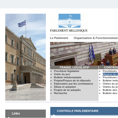
Le Parlement
Organisation & Fonctionnemen
TRAVAIL LEGISLATIF
CONTROL
Procédure législative
Procédures
Ordre du jour
Moyens du c
Bulletin hebdomadaire
Procédures 
Projets/Propos de loi déposés
Bulletin he
Elaboration par les commissions
Ordres du jo
Débat et adoption
Ordres du jo
Projets de loi adoptés
Bulletin des
Recherche
Bulletin des
CONTROLE PARLEMENTAIRE
Links