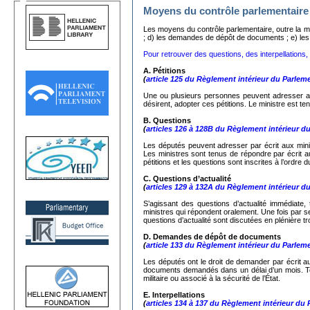
Moyens du contrôle parlementaire
Les moyens du contrôle parlementaire, outre la mo
; d) les demandes de dépôt de documents ; e) les in
Pour retrouver des questions, des interpellations, d
A. Pétitions
(
article 125 du Règlement intérieur du Parlem
Une ou plusieurs personnes peuvent adresser au
désirent, adopter ces pétitions. Le ministre est ten
Β.
Questions
(
articles 126 à 128B du Règlement intérieur d
Les députés peuvent adresser par écrit aux minist
Les ministres sont tenus de répondre par écrit a
pétitions et les questions sont inscrites à l’ordre 
C.
Questions d’actualité
(
articles 129 à 132A du Règlement intérieur d
S’agissant des questions d’actualité immédiate,
ministres qui répondent oralement. Une fois par 
questions d’actualité sont discutées en plénière tr
D. Demandes de dépôt de documents
(
article 133 du Règlement intérieur du Parlem
Les députés ont le droit de demander par écrit au
documents demandés dans un délai d’un mois. Tou
militaire ou associé à la sécurité de l’État.
Ε. Interpellations
(
articles 134 à 137 du Règlement intérieur du