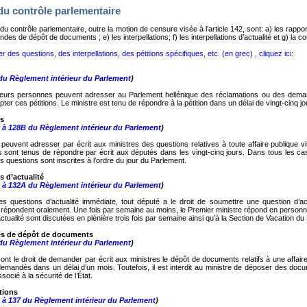
u contrôle parlementaire
 contrôle parlementaire, outre la motion de censure visée à l’article 142,
sont: a) les rappor
ndes de dépôt de documents ; e) les interpellations; f) les interpellations d’actualité et g) la
r des questions, des interpellations, des pétitions spécifiques, etc. (en grec) , cliquez ici:
 du Règlement intérieur du Parlement
)
eurs personnes peuvent adresser au Parlement hellénique des réclamations ou des demand
pter ces pétitions. Le ministre est tenu de répondre à la pétition dans un délai de vingt-cinq jo
s
6 à 128B du Règlement intérieur du Parlement
)
peuvent adresser par écrit aux ministres des questions relatives à toute affaire publique vi
s sont tenus de répondre par écrit aux députés dans les vingt-cinq jours. Dans tous les ca
les questions sont inscrites à l’ordre du jour du Parlement.
 d’actualité
9 à 132A du Règlement intérieur du Parlement
)
es questions d’actualité immédiate, tout député a le droit de soumettre une question d’a
i répondent oralement. Une fois par semaine au moins, le Premier ministre répond en personn
ctualité sont discutées en plénière trois fois par semaine ainsi qu’à la Section de Vacation du
s de dépôt de documents
 du Règlement intérieur du Parlement
)
ont le droit de demander par écrit aux ministres le dépôt de documents relatifs à une affair
mandés dans un délai d’un mois. Toutefois, il est interdit au ministre de déposer des doc
ssocié à la sécurité de l’État.
ations
4 à 137 du Règlement intérieur du Parlement
)