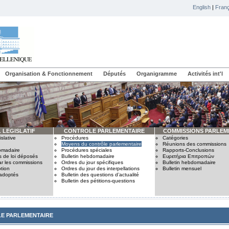
English
|
Franç
Organisation & Fonctionnement
Députés
Organigramme
Activités int'l
 LEGISLATIF
CONTROLE PARLEMENTAIRE
COMMISSIONS PARLEM
slative
Procédures
Catégories
Moyens du contrôle parlementaire
Réunions des commissions
omadaire
Procédures spéciales
Rapports-Conclusions
s de loi déposés
Bulletin hebdomadaire
Ευρετήρια Επιτροπών
ar les commissions
Ordres du jour spécifiques
Bulletin hebdomadaire
tion
Ordres du jour des interpellations
Bulletin mensuel
 adoptés
Bulletin des questions d’actualité
Bulletin des pétitions-questions
E PARLEMENTAIRE