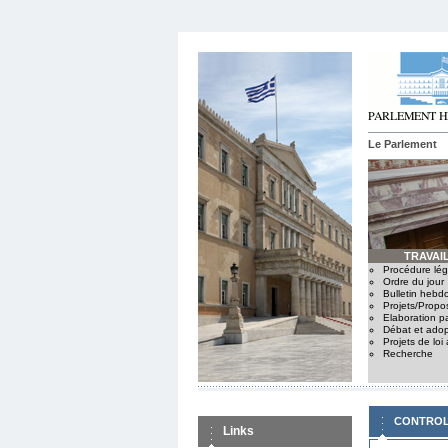
Le Parlement
TRAVAIL
Procédure légi
Ordre du jour
Bulletin hebd
Projets/Propo
Elaboration p
Débat et adop
Projets de loi
Recherche
CONTROL
Links