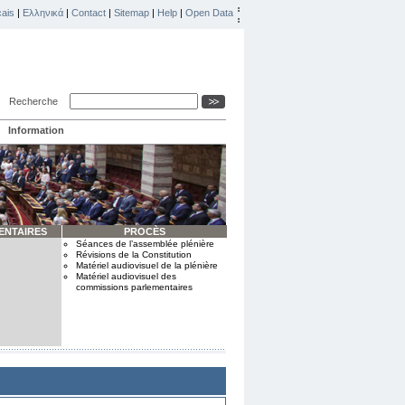
ais
|
Ελληνικά
|
Contact
|
Sitemap
|
Help
|
Open Data
Recherche
Information
ENTAIRES
PROCÈS
Séances de l’assemblée plénière
Révisions de la Constitution
Matériel audiovisuel de la plénière
Matériel audiovisuel des
commissions parlementaires