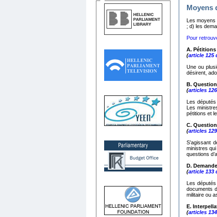
Moyens d
Les moyens du
; d) les dema
Pour retrouve
A. Pétitions
(
article 125
Une ou plusi
désirent, ado
Β.
Question
(
articles 12
Les députés 
Les ministre
pétitions et 
C.
Questions
(
articles 12
S’agissant d
ministres qu
questions d’a
D. Demande
(
article 133
Les députés 
documents de
militaire ou a
Ε. Interpell
(
articles 13