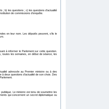
ts ; b) les questions ; c) les questions d’actualité
 constitution de commissions d’enquête.
es en leur nom. Les députés peuvent, s’ils le
urs.
sant à informer le Parlement sur cette question.
s, toutes les semaines, en début de séance, les
ctualité adressée au Premier ministre ou à des
e à deux questions d’actualité de son choix. Des
 Parlement.
e publique. Le ministre est tenu de soumettre les
uments qui concernent un secret diplomatique ou