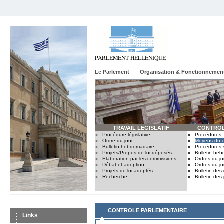
Le Parlement
Organisation & Fonctionnemen
TRAVAIL LEGISLATIF
CONTROL
Procédure législative
Procédures
Ordre du jour
Moyens du c
Bulletin hebdomadaire
Procédures 
Projets/Propos de loi déposés
Bulletin he
Elaboration par les commissions
Ordres du jo
Débat et adoption
Ordres du jo
Projets de loi adoptés
Bulletin des
Recherche
Bulletin des
CONTROLE PARLEMENTAIRE
Links