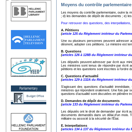
Moyens du contrôle parlementaire
Les moyens du contrôle parlementaire, outre la mo
; d) les demandes de dépôt de documents ; e) les in
Pour retrouver des questions, des interpellations, d
A. Pétitions
(
article 125 du Règlement intérieur du Parlem
Une ou plusieurs personnes peuvent adresser au
désirent, adopter ces pétitions. Le ministre est ten
Β.
Questions
(
articles 126 à 128B du Règlement intérieur d
Les députés peuvent adresser par écrit aux minist
Les ministres sont tenus de répondre par écrit a
pétitions et les questions sont inscrites à l’ordre 
C.
Questions d’actualité
(
articles 129 à 132A du Règlement intérieur d
S’agissant des questions d’actualité immédiate,
ministres qui répondent oralement. Une fois par 
questions d’actualité sont discutées en plénière tr
D. Demandes de dépôt de documents
(
article 133 du Règlement intérieur du Parlem
Les députés ont le droit de demander par écrit au
documents demandés dans un délai d’un mois. Tou
militaire ou associé à la sécurité de l’État.
Ε. Interpellations
(
articles 134 à 137 du Règlement intérieur du