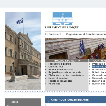
Le Parlement
Organisation & Fonctionnemen
TRAVAIL LEGISLATIF
CONTROL
Procédure législative
Procédures
Ordre du jour
Moyens du c
Bulletin hebdomadaire
Procédures 
Projets/Propos de loi déposés
Bulletin he
Elaboration par les commissions
Ordres du jo
Débat et adoption
Ordres du jo
Projets de loi adoptés
Bulletin des
Recherche
Bulletin des
CONTROLE PARLEMENTAIRE
Links