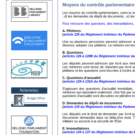
Moyens du contrôle parlementaire
Les moyens du contrôle parlementaire, outre la mo
; d) les demandes de dépôt de documents ; e) les in
Pour retrouver des questions, des interpellations, d
A. Pétitions
(
article 125 du Règlement intérieur du Parlem
Une ou plusieurs personnes peuvent adresser au
désirent, adopter ces pétitions. Le ministre est ten
Β.
Questions
(
articles 126 à 128B du Règlement intérieur d
Les députés peuvent adresser par écrit aux minist
Les ministres sont tenus de répondre par écrit a
pétitions et les questions sont inscrites à l’ordre 
C.
Questions d’actualité
(
articles 129 à 132A du Règlement intérieur d
S’agissant des questions d’actualité immédiate,
ministres qui répondent oralement. Une fois par 
questions d’actualité sont discutées en plénière tr
D. Demandes de dépôt de documents
(
article 133 du Règlement intérieur du Parlem
Les députés ont le droit de demander par écrit au
documents demandés dans un délai d’un mois. Tou
militaire ou associé à la sécurité de l’État.
Ε. Interpellations
(
articles 134 à 137 du Règlement intérieur du