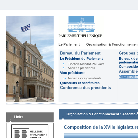
Le Parlement
Organisation & Fonctionnemen
Bureau du Parlement
Groupes p
Le Président du Parlement
Bureaux de
parlementai
Election-Mandat-Pouvoirs
Composition
Anciens présidents
Assemblée
Vice-présidents
Composition
Anciens vice-présidents
Questeurs et secrétaires
Conférence des présidents
:
Organisation & Fonctionnement
Assemblé
Links
Composition de la XVIIe législatur