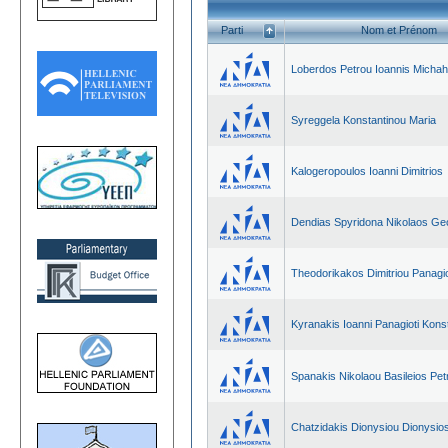
Parti
Nom et Prénom
Loberdos Petrou Ioannis Michah
Syreggela Konstantinou Maria
Kalogeropoulos Ioanni Dimitrios
Dendias Spyridona Nikolaos Ge
Theodorikakos Dimitriou Panagio
Kyranakis Ioanni Panagioti Kons
Spanakis Nikolaou Basileios Pet
Chatzidakis Dionysiou Dionysio