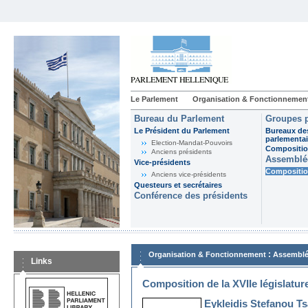
Le Parlement
Organisation & Fonctionnemen
Bureau du Parlement
Groupes p
Le Président du Parlement
Bureaux de
parlementai
Election-Mandat-Pouvoirs
Composition
Anciens présidents
Assemblée
Vice-présidents
Composition
Anciens vice-présidents
Questeurs et secrétaires
Conférence des présidents
:
Organisation & Fonctionnement
Assemblé
Links
Composition de la XVIIe législatur
Eykleidis Stefanou T