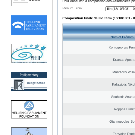
Pour consulter la composition des Assemblées plé
Plenum Term:
Composition finale de IIIe Term (18/10/1981 - 
Nom et Prénom
Kontogeorgis Pana
Kratsas Aposto
Mantzoris Vasil
Kalteziotis Niko
Sechiotis Anast
Reppas Dimitr
Giannopoulos Sp
Tsovolas Dimit