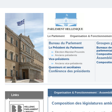
Le Parlement
Organisation & Fonctionnemen
Bureau du Parlement
Groupes p
Le Président du Parlement
Bureaux de
parlementai
Election-Mandat-Pouvoirs
Composition
Anciens présidents
Assemblée
Vice-présidents
Composition
Anciens vice-présidents
Questeurs et secrétaires
Conférence des présidents
:
Organisation & Fonctionnement
Assemblé
Links
Composition des législatures anté