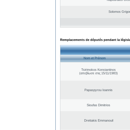
Solomos Grigo
Remplacements de députés pendant la législ
Nom et Prénom
Tsirimokos Konstantinos
(απεβίωσε στις 15/11/1983)
Papaspyrou Ioannis
Sioufas Dimitrios
Drettakis Emmanouil