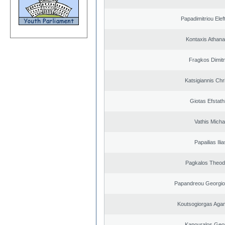
Papadimitriou Elef
Kontaxis Athana
Fragkos Dimitr
Katsigiannis Chr
Giotas Efstath
Vathis Michai
Papailias Ilia
Pagkalos Theod
Papandreou Georgio
Koutsogiorgas Ag
Kapouralos Geo