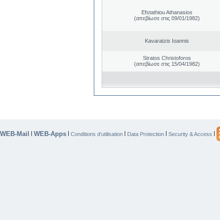
Efstathiou Athanasios
(απεβίωσε στις 09/01/1982)
Kavaratzis Ioannis
Stratos Christoforos
(απεβίωσε στις 15/04/1982)
WEB-Mail
WEB-Apps
|
|
|
|
|
Conditions d’utilisation
Data Protection
Security & Access