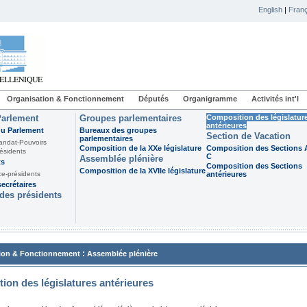
English
|
Franç
Organisation & Fonctionnement
Députés
Organigramme
Activités int'l
Parlement
Groupes parlementaires
Composition des législatur
antérieures
du Parlement
Bureaux des groupes
Section de Vacation
parlementaires
andat-Pouvoirs
Composition de la XXe législature
Composition des Sections A
ésidents
C
Assemblée plénière
ts
Composition des Sections
Composition de la XVIIe législature
ce-présidents
antérieures
ecrétaires
des présidents
:
ion & Fonctionnement
Assemblée plénière
ion des législatures antérieures