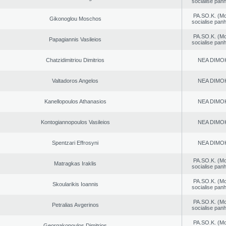
socialise panh
PA.SO.K. (M
Gikonoglou Moschos
socialise panh
PA.SO.K. (M
Papagiannis Vasileios
socialise panh
Chatzidimitriou Dimitrios
NEA DΙMO
Valtadoros Angelos
NEA DΙMO
Kanellopoulos Athanasios
NEA DΙMO
Kontogiannopoulos Vasileios
NEA DΙMO
Spentzari Effrosyni
NEA DΙMO
PA.SO.K. (M
Matragkas Iraklis
socialise panh
PA.SO.K. (M
Skoularikis Ioannis
socialise panh
PA.SO.K. (M
Petralias Avgerinos
socialise panh
PA.SO.K. (M
Georgakopoulos Dimitrios