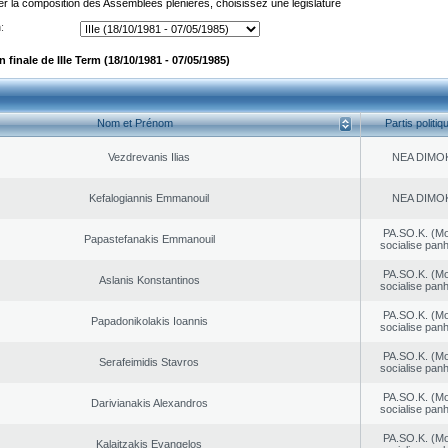
er la composition des Assemblées plénières, choisissez une législature
:
finale de IIIe Term (18/10/1981 - 07/05/1985)
Nom et Prénom
Partis politiq
Vezdrevanis Ilias
NEA DΙMO
Kefalogiannis Emmanouil
NEA DΙMO
PA.SO.K. (M
Papastefanakis Emmanouil
socialise panh
PA.SO.K. (M
Aslanis Konstantinos
socialise panh
PA.SO.K. (M
Papadonikolakis Ioannis
socialise panh
PA.SO.K. (M
Serafeimidis Stavros
socialise panh
PA.SO.K. (M
Darivianakis Alexandros
socialise panh
PA.SO.K. (M
Kalaitzakis Evangelos