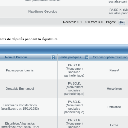
socialise panh
PA.SO.K. (M
Klavdianos Georgios
socialise panh
Records: 161 - 180 from 300 - Pages:
ts de députés pendant la législature
Nom et Prénom
Partis politiques
Circonscription d’élection
PA.SO.K.
(Mouvement
Papaspyrou Ioannis
Pirée A
socialise
panhellénique)
PA.SO.K.
(Mouvement
Drettakis Emmanouil
Herakleion
socialise
panhellénique)
PA.SO.K.
Tsirimokos Konstantinos
(Mouvement
Phthiotide
(απεβίωσε στις 15/11/1983)
socialise
panhellénique)
PA.SO.K.
Efstathiou Athanasios
(Mouvement
Evros
(απεβίωσε στις 09/01/1982)
socialise