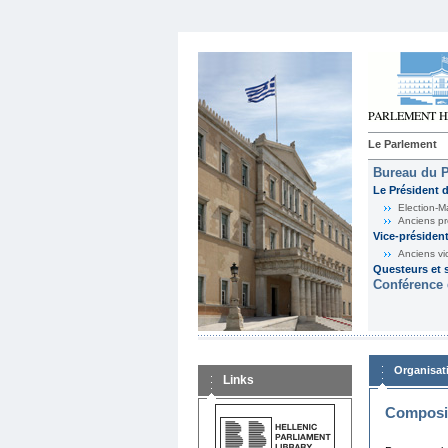
Le Parlement
Bureau du 
Le Président 
Election-M
Anciens pr
Vice-présiden
Anciens vi
Questeurs et s
Conférence 
Organisat
Links
Composit