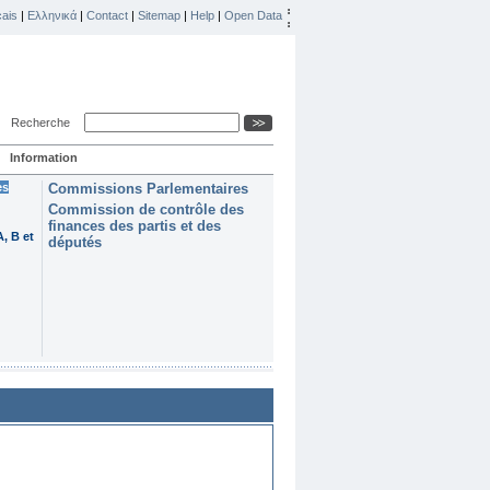
ais
|
Ελληνικά
|
Contact
|
Sitemap
|
Help
|
Open Data
Recherche
Information
es
Commissions Parlementaires
Commission de contrôle des
finances des partis et des
, B et
députés