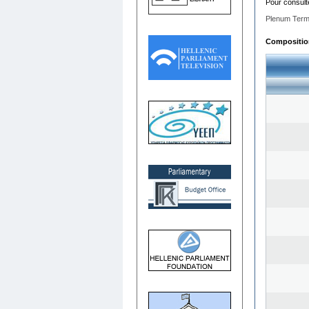
Pour consult
Plenum Term
Composition 