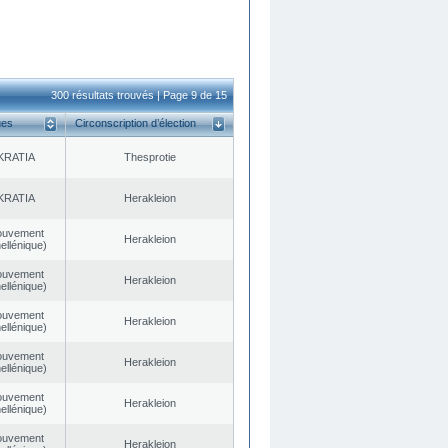
300 résultats trouvés | Page 9 de 15
ues
Circonscription d’élection
KRATIA
Thesprotie
KRATIA
Herakleion
ouvement
Herakleion
ellénique)
ouvement
Herakleion
ellénique)
ouvement
Herakleion
ellénique)
ouvement
Herakleion
ellénique)
ouvement
Herakleion
ellénique)
ouvement
Herakleion