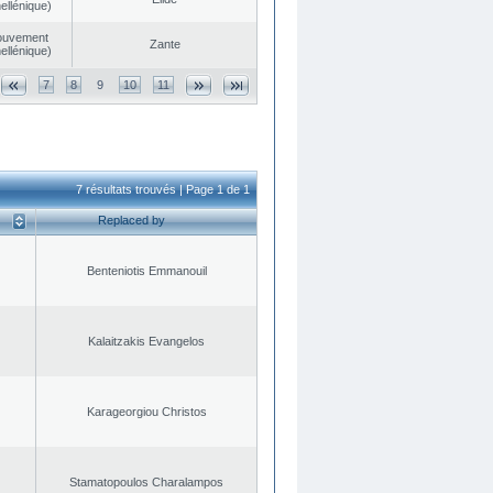
ellénique)
ouvement
Zante
ellénique)
7
8
9
10
11
7 résultats trouvés | Page 1 de 1
Replaced by
Benteniotis Emmanouil
Kalaitzakis Evangelos
Karageorgiou Christos
Stamatopoulos Charalampos