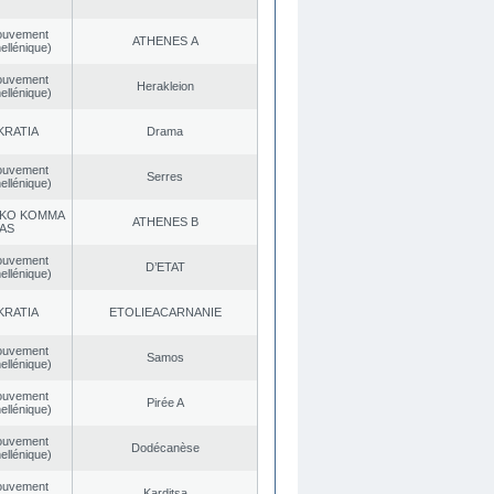
ouvement
ATHENES Α
ellénique)
ouvement
Herakleion
ellénique)
KRATIA
Drama
ouvement
Serres
ellénique)
KO KOMMA
ATHENES Β
AS
ouvement
D’ETAT
ellénique)
KRATIA
EΤOLIEACARNANIE
ouvement
Samos
ellénique)
ouvement
Pirée A
ellénique)
ouvement
Dodécanèse
ellénique)
ouvement
Karditsa