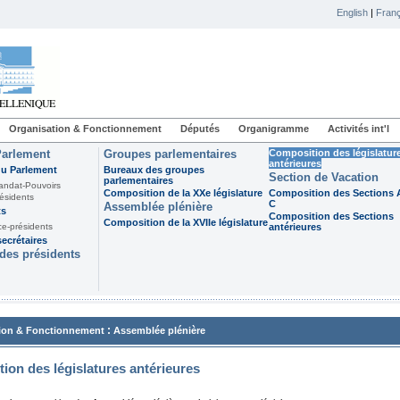
English
|
Franç
Organisation & Fonctionnement
Députés
Organigramme
Activités int'l
Parlement
Groupes parlementaires
Composition des législatur
antérieures
du Parlement
Bureaux des groupes
Section de Vacation
parlementaires
andat-Pouvoirs
Composition de la XXe législature
Composition des Sections A
ésidents
C
Assemblée plénière
ts
Composition des Sections
Composition de la XVIIe législature
ce-présidents
antérieures
ecrétaires
des présidents
:
ion & Fonctionnement
Assemblée plénière
ion des législatures antérieures