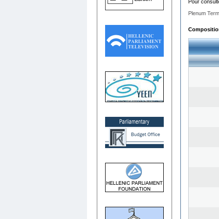
Pour consult
Plenum Term
Composition 