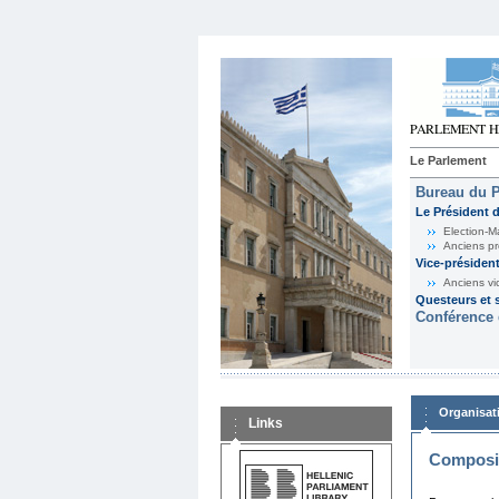
Le Parlement
Bureau du 
Le Président 
Election-M
Anciens pr
Vice-présiden
Anciens vi
Questeurs et s
Conférence 
Organisat
Links
Composit