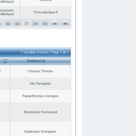
ellénique)
ouvement
Thessalonique A
ellénique)
11
12
13
14
15
7 résultats trouvés | Page 1 de 1
Replaced by
E
Choutas Thomas
Klis Panagiotis
Papaefthymiou Georgios
Benteniotis Emmanouil
Kalaitzakis Evangelos