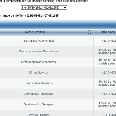
er la composition des Assemblées plénières, choisissez une législature
:
finale de IIIe Term (18/10/1981 - 07/05/1985)
Nom et Prénom
Partis politiq
Efstratiadis Agamemnon
NEA DΙMO
PA.SO.K. (M
Dimosthenopoulos Dimosthenis
socialise panh
PA.SO.K. (M
Dimitrakopoulos Athanasios
socialise panh
Dimas Stavros
NEA DΙMO
PA.SO.K. (M
Diamantidis Dimitrios
socialise panh
Dervenagas Athanasios
NEA DΙMO
PA.SO.K. (M
Davidopoulos Georgios
socialise panh
Davakis Dimitrios
NEA DΙMO