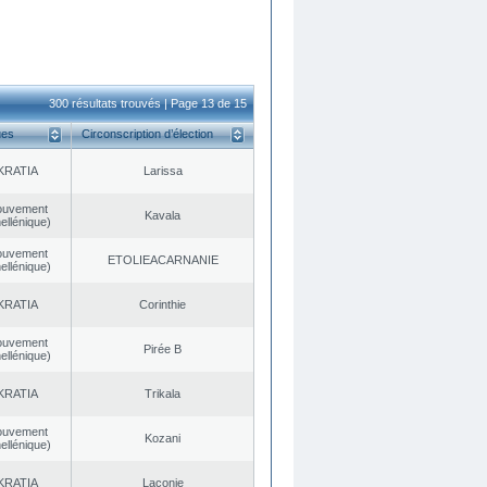
300 résultats trouvés | Page 13 de 15
ues
Circonscription d’élection
KRATIA
Larissa
ouvement
Kavala
ellénique)
ouvement
EΤOLIEACARNANIE
ellénique)
KRATIA
Corinthie
ouvement
Pirée B
ellénique)
KRATIA
Trikala
ouvement
Kozani
ellénique)
KRATIA
Laconie