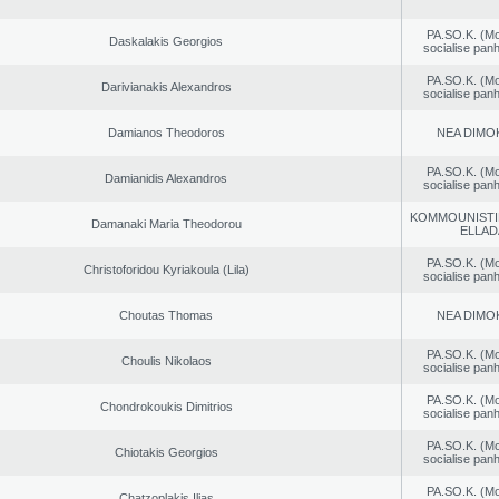
PA.SO.K. (M
Daskalakis Georgios
socialise panh
PA.SO.K. (M
Darivianakis Alexandros
socialise panh
Damianos Theodoros
NEA DΙMO
PA.SO.K. (M
Damianidis Alexandros
socialise panh
KOMMOUNISTI
Damanaki Maria Theodorou
ELLAD
PA.SO.K. (M
Christoforidou Kyriakoula (Lila)
socialise panh
Choutas Thomas
NEA DΙMO
PA.SO.K. (M
Choulis Nikolaos
socialise panh
PA.SO.K. (M
Chondrokoukis Dimitrios
socialise panh
PA.SO.K. (M
Chiotakis Georgios
socialise panh
PA.SO.K. (M
Chatzoplakis Ilias