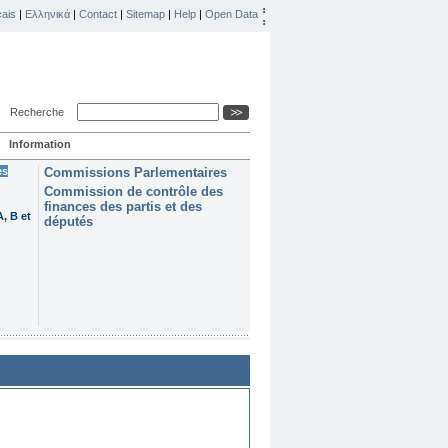
ais
|
Ελληνικά
|
Contact
|
Sitemap
|
Help
|
Open Data
Recherche
Information
es
Commissions Parlementaires
Commission de contrôle des
finances des partis et des
, B et
députés