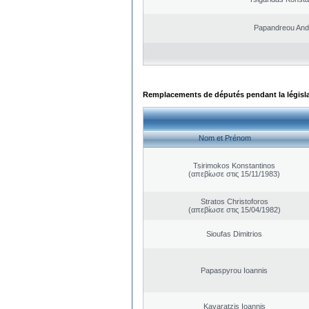
Papandreou And
Remplacements de députés pendant la législ
Nom et Prénom
Tsirimokos Konstantinos
(απεβίωσε στις 15/11/1983)
Stratos Christoforos
(απεβίωσε στις 15/04/1982)
Sioufas Dimitrios
Papaspyrou Ioannis
Kavaratzis Ioannis