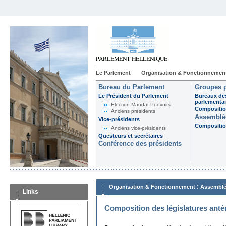
Le Parlement
Organisation & Fonctionnemen
Bureau du Parlement
Groupes p
Le Président du Parlement
Bureaux de
parlementai
Election-Mandat-Pouvoirs
Composition
Anciens présidents
Assemblée
Vice-présidents
Composition
Anciens vice-présidents
Questeurs et secrétaires
Conférence des présidents
:
Organisation & Fonctionnement
Assemblé
Links
Composition des législatures anté