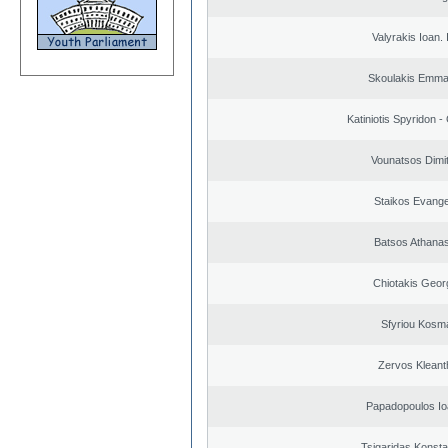
Valyrakis Ioan. 
Skoulakis Emma
Katiniotis Spyridon -
Vounatsos Dimit
Staikos Evang
Batsos Athana
Chiotakis Geor
Sfyriou Kosm
Zervos Kleant
Papadopoulos Io
Tsigaridas Konsta