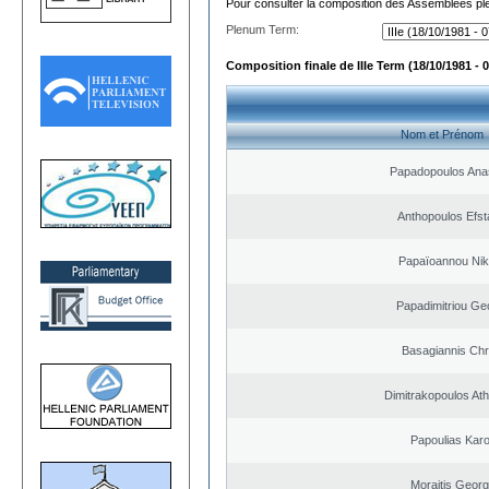
Pour consulter la composition des Assemblées plé
Plenum Term:
Composition finale de IIIe Term (18/10/1981 - 
Nom et Prénom
Papadopoulos Ana
Anthopoulos Efst
Papaïoannou Nik
Papadimitriou Ge
Basagiannis Chr
Dimitrakopoulos At
Papoulias Karo
Moraitis Georg