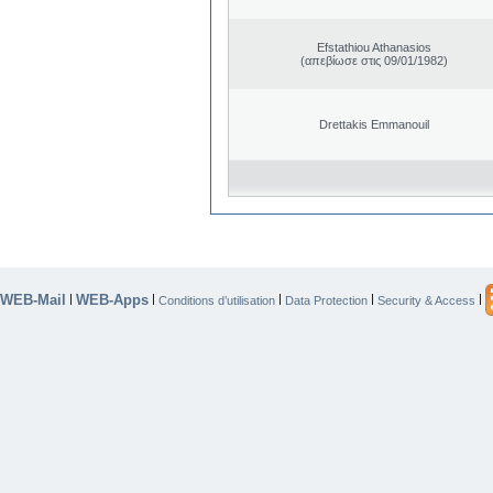
Efstathiou Athanasios
(απεβίωσε στις 09/01/1982)
Drettakis Emmanouil
WEB-Mail
WEB-Apps
|
|
|
|
|
Conditions d’utilisation
Data Protection
Security & Access