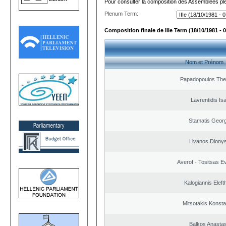
Pour consulter la composition des Assemblées plé
Plenum Term:
Composition finale de IIIe Term (18/10/1981 - 
Nom et Prénom
Papadopoulos The
Lavrentidis Is
Stamatis Geor
Livanos Dionys
Averof - Tositsas E
Kalogiannis Eleft
Mitsotakis Konsta
Balkos Anastas