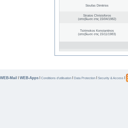
Sioufas Dimitrios
Stratos Christoforos
(απεβίωσε στις 15/04/1982)
Tsirimokos Konstantinos
(απεβίωσε στις 15/11/1983)
WEB-Mail
WEB-Apps
|
|
|
|
|
Conditions d’utilisation
Data Protection
Security & Access