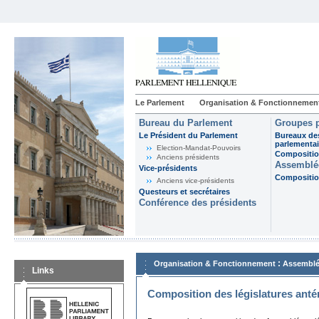
Le Parlement
Organisation & Fonctionnemen
Bureau du Parlement
Groupes p
Le Président du Parlement
Bureaux de
parlementai
Election-Mandat-Pouvoirs
Composition
Anciens présidents
Assemblée
Vice-présidents
Composition
Anciens vice-présidents
Questeurs et secrétaires
Conférence des présidents
:
Organisation & Fonctionnement
Assemblé
Links
Composition des législatures anté