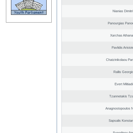
Nianias Dimitr
Panourgias Pano
Xarchas Athana
Pavlidis Aristot
Chatzinikolaou Pan
Rallis Georgi
Evert Miltiad
Tzannetakis Tz
Anagnostopoulos N
Sapsalis Konstan
Synodinou An