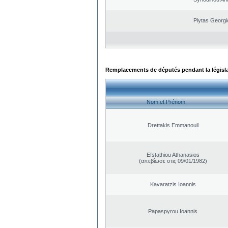
Plytas Georgi
Remplacements de députés pendant la législ
Nom et Prénom
Drettakis Emmanouil
Efstathiou Athanasios
(απεβίωσε στις 09/01/1982)
Kavaratzis Ioannis
Papaspyrou Ioannis