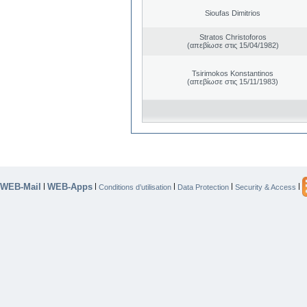
Sioufas Dimitrios
Stratos Christoforos
(απεβίωσε στις 15/04/1982)
Tsirimokos Konstantinos
(απεβίωσε στις 15/11/1983)
WEB-Mail
WEB-Apps
|
|
|
|
|
Conditions d’utilisation
Data Protection
Security & Access