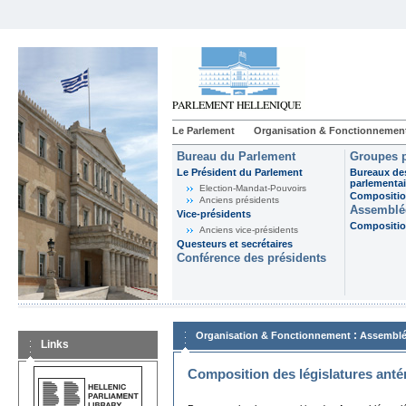
Le Parlement
Organisation & Fonctionnemen
Bureau du Parlement
Groupes p
Le Président du Parlement
Bureaux de
parlementai
Election-Mandat-Pouvoirs
Composition
Anciens présidents
Assemblée
Vice-présidents
Composition
Anciens vice-présidents
Questeurs et secrétaires
Conférence des présidents
:
Organisation & Fonctionnement
Assemblé
Links
Composition des législatures anté