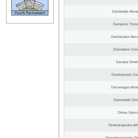
Damianidis Alexa
Damianos Theo
Darivianakis Alex
Daskalakis Geo
Davakis Dimitr
Davidopoulos Ge
Dervenagas Atha
Diamantidis Dimi
Dimas Stavr
Dimitrakopoulos At
Dimosthenopoulos Di