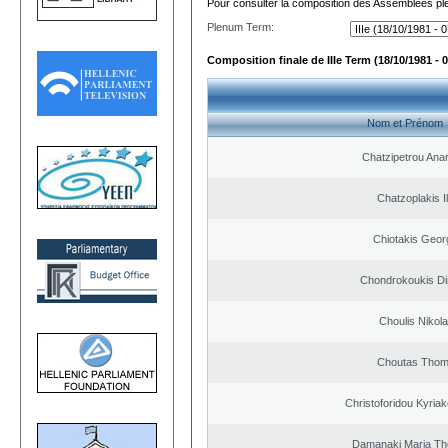
Pour consulter la composition des Assemblées plé
Plenum Term:
Composition finale de IIIe Term (18/10/1981 - 
Nom et Prénom
Chatzipetrou Ana
Chatzoplakis Il
Chiotakis Geor
Chondrokoukis Dim
Choulis Nikol
Choutas Tho
Christoforidou Kyriako
Damanaki Maria Th