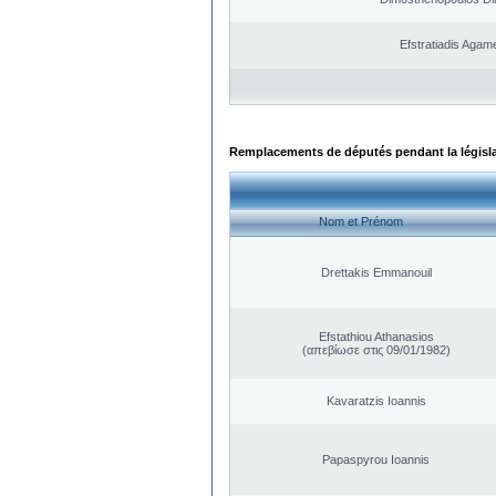
Efstratiadis Aga
Remplacements de députés pendant la législ
Nom et Prénom
Drettakis Emmanouil
Efstathiou Athanasios
(απεβίωσε στις 09/01/1982)
Kavaratzis Ioannis
Papaspyrou Ioannis