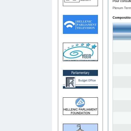
Pour consult
Plenum Term
Composition 