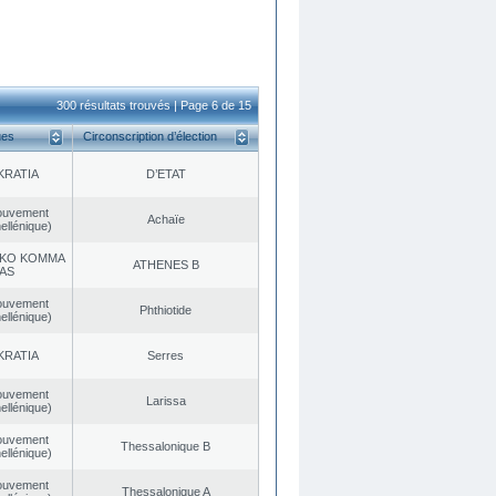
300 résultats trouvés | Page 6 de 15
ues
Circonscription d’élection
KRATIA
D’ETAT
ouvement
Achaïe
ellénique)
KO KOMMA
ATHENES Β
AS
ouvement
Phthiotide
ellénique)
KRATIA
Serres
ouvement
Larissa
ellénique)
ouvement
Thessalonique B
ellénique)
ouvement
Thessalonique A