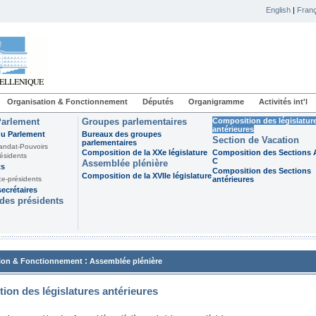
English
|
Franç
Organisation & Fonctionnement
Députés
Organigramme
Activités int'l
Parlement
Groupes parlementaires
Composition des législatur
antérieures
du Parlement
Bureaux des groupes
Section de Vacation
parlementaires
andat-Pouvoirs
Composition de la XXe législature
Composition des Sections A
ésidents
C
Assemblée plénière
ts
Composition des Sections
Composition de la XVIIe législature
ce-présidents
antérieures
ecrétaires
des présidents
:
ion & Fonctionnement
Assemblée plénière
ion des législatures antérieures