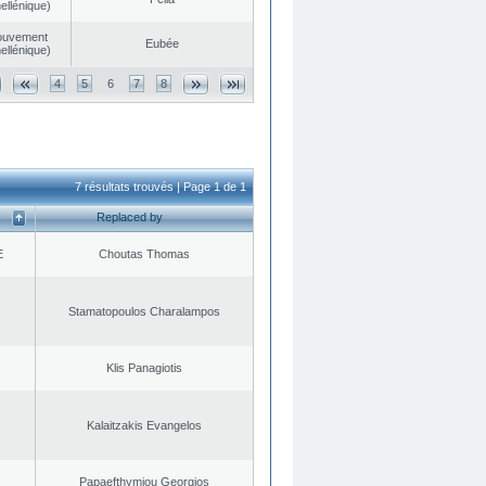
ellénique)
ouvement
Eubée
ellénique)
4
5
6
7
8
7 résultats trouvés | Page 1 de 1
Replaced by
E
Choutas Thomas
Stamatopoulos Charalampos
Klis Panagiotis
Kalaitzakis Evangelos
Papaefthymiou Georgios