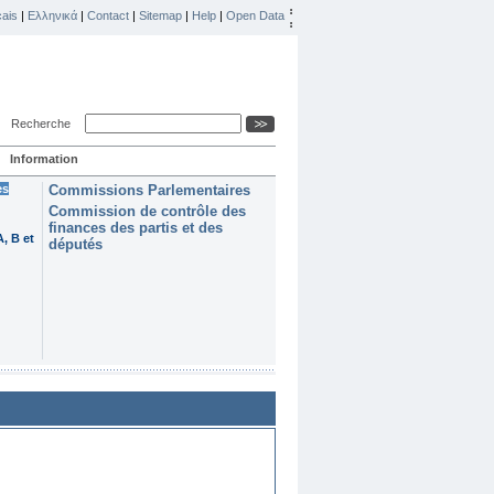
ais
|
Ελληνικά
|
Contact
|
Sitemap
|
Help
|
Open Data
Recherche
Information
es
Commissions Parlementaires
Commission de contrôle des
finances des partis et des
, B et
députés