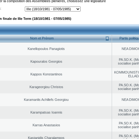
er la composition des Assemblées plénières, choisissez une législature
:
finale de IIIe Term (18/10/1981 - 07/05/1985)
Nom et Prénom
Partis politiq
Kanellopoulos Panagiotis
NEA DΙMO
PA.SO.K. (M
Kapouralos Georgios
socialise panh
KOMMOUNISTI
Kappos Konstantinos
ELLAD
PA.SO.K. (M
Karageorgiou Christos
socialise panh
Karamanlis Achillefs Georgiou
NEA DΙMO
PA.SO.K. (M
Karampatsas Ioannis
socialise panh
PA.SO.K. (M
Karras Anastasios
socialise panh
PA.SO.K. (M
Kastanidis Charalampos