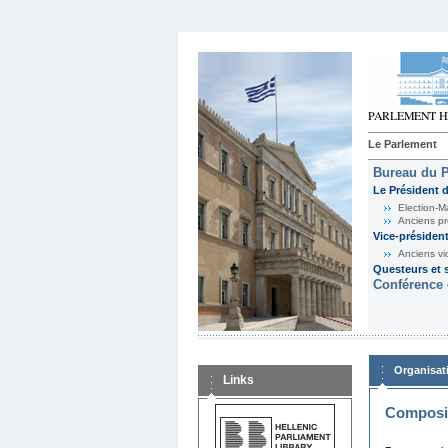
Le Parlement
Bureau du 
Le Président 
Election-M
Anciens pr
Vice-présiden
Anciens vi
Questeurs et s
Conférence 
Organisat
Links
Composit