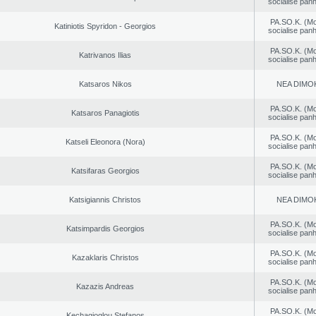
socialise panh
PA.SO.K. (M
Katiniotis Spyridon - Georgios
socialise panh
PA.SO.K. (M
Katrivanos Ilias
socialise panh
Katsaros Nikos
NEA DΙMO
PA.SO.K. (M
Katsaros Panagiotis
socialise panh
PA.SO.K. (M
Katseli Eleonora (Nora)
socialise panh
PA.SO.K. (M
Katsifaras Georgios
socialise panh
Katsigiannis Christos
NEA DΙMO
PA.SO.K. (M
Katsimpardis Georgios
socialise panh
PA.SO.K. (M
Kazaklaris Christos
socialise panh
PA.SO.K. (M
Kazazis Andreas
socialise panh
PA.SO.K. (M
Kechagioglou Stefanos