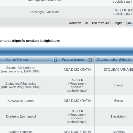
socialise panh
PA.SO.K. (M
Kedikoglou Vasileios
socialise panh
Records: 101 - 120 from 300 - Pages:
ts de députés pendant la législature
Nom et Prénom
Partis politiques
Circonscription d’élection
Stratos Christoforos
NEA DΙMOKRATIA
EΤOLIEACARNANI
(απεβίωσε στις 15/04/1982)
PA.SO.K.
Efstathiou Athanasios
(Mouvement
Evros
(απεβίωσε στις 09/01/1982)
socialise
panhellénique)
Kavaratzis Ioannis
NEA DΙMOKRATIA
Evros
PA.SO.K.
(Mouvement
Drettakis Emmanouil
Herakleion
socialise
panhellénique)
Sioufas Dimitrios
NEA DΙMOKRATIA
Karditsa