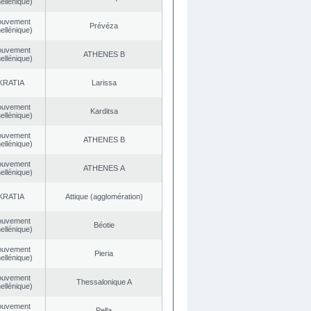
ellénique)
ouvement
Prévéza
ellénique)
ouvement
ATHENES Β
ellénique)
KRATIA
Larissa
ouvement
Karditsa
ellénique)
ouvement
ATHENES Β
ellénique)
ouvement
ATHENES Α
ellénique)
KRATIA
Αttique (agglomération)
ouvement
Béotie
ellénique)
ouvement
Pieria
ellénique)
ouvement
Thessalonique A
ellénique)
ouvement
Pella