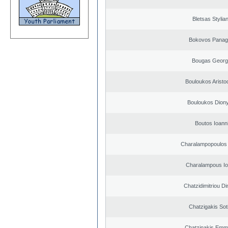
Bletsas Stylia
Bokovos Panagi
Bougas Georg
Bouloukos Aristo
Bouloukos Dion
Boutos Ioann
Charalampopoulos 
Charalampous Io
Chatzidimitriou Di
Chatzigakis Soti
Chatzinakis Emm