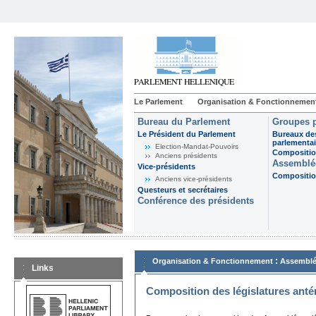
Le Parlement
Organisation & Fonctionnemen
Bureau du Parlement
Groupes p
Le Président du Parlement
Bureaux de
parlementai
Election-Mandat-Pouvoirs
Composition
Anciens présidents
Assemblée
Vice-présidents
Composition
Anciens vice-présidents
Questeurs et secrétaires
Conférence des présidents
:
Organisation & Fonctionnement
Assemblé
Links
Composition des législatures anté