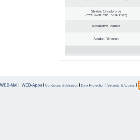
Stratos Christoforos
(απεβίωσε στις 15/04/1982)
Kavaratzis Ioannis
Sioufas Dimitrios
WEB-Mail
WEB-Apps
|
|
|
|
|
Conditions d’utilisation
Data Protection
Security & Access