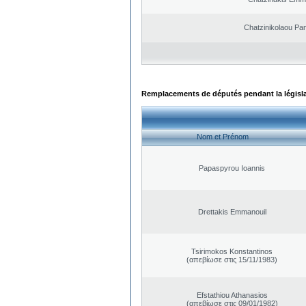
Chatzinikolaou Pan
Remplacements de députés pendant la législ
Nom et Prénom
Papaspyrou Ioannis
Drettakis Emmanouil
Tsirimokos Konstantinos
(απεβίωσε στις 15/11/1983)
Efstathiou Athanasios
(απεβίωσε στις 09/01/1982)