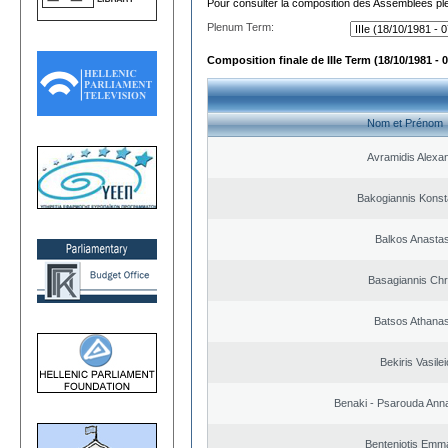
Pour consulter la composition des Assemblées plé
Plenum Term:
Composition finale de IIIe Term (18/10/1981 - 
Nom et Prénom
Avramidis Alexa
Bakogiannis Konst
Balkos Anastas
Basagiannis Chr
Batsos Athana
Bekiris Vasile
Benaki - Psarouda Ann
Benteniotis Emma