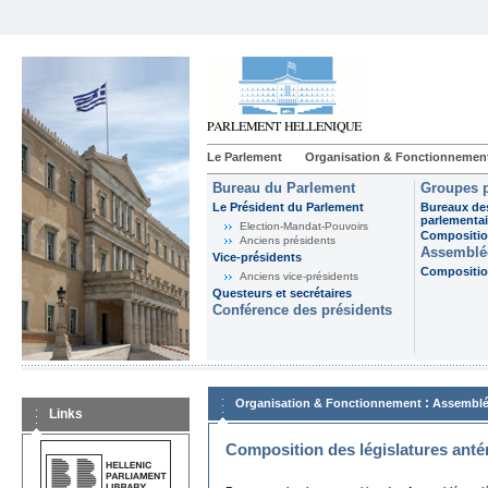
Le Parlement
Organisation & Fonctionnemen
Bureau du Parlement
Groupes p
Le Président du Parlement
Bureaux de
parlementai
Election-Mandat-Pouvoirs
Composition
Anciens présidents
Assemblée
Vice-présidents
Composition
Anciens vice-présidents
Questeurs et secrétaires
Conférence des présidents
:
Organisation & Fonctionnement
Assemblé
Links
Composition des législatures anté