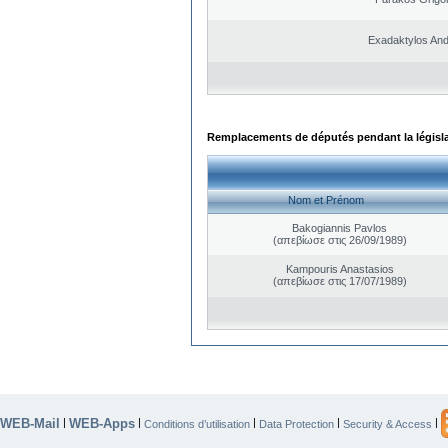
Exadaktylos An
Remplacements de députés pendant la législ
Nom et Prénom
Bakogiannis Pavlos
(απεβίωσε στις 26/09/1989)
Kampouris Anastasios
(απεβίωσε στις 17/07/1989)
WEB-Mail
WEB-Apps
|
|
|
|
|
Conditions d’utilisation
Data Protection
Security & Access