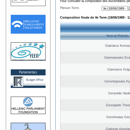
Pour consulter la composition des Assemblées plé
Plenum Term:
Composition finale de Ve Term (18/06/1989 - 1
Nom et Prénom
Giatrakos Konsta
Giannopoulos Eva
Giannaros Grigo
Gerontopoulos Ky
Geranidis Vasil
Georgiadis Theo
Gennimatas Geo
Geitonas Konstan