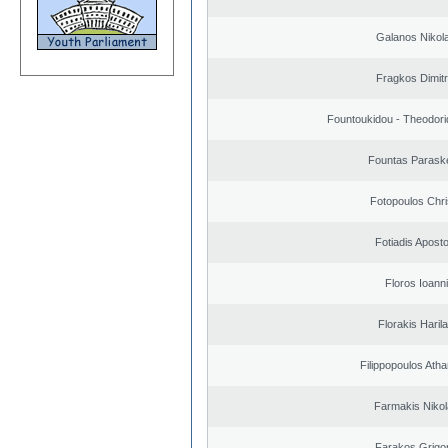
Galanos Nikol
Fragkos Dimitr
Fountoukidou - Theodori
Fountas Parask
Fotopoulos Chri
Fotiadis Apost
Floros Ioann
Florakis Ηaril
Filippopoulos Ath
Farmakis Niko
Farakos Grigor