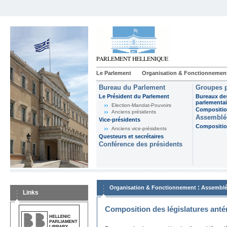
Le Parlement
Organisation & Fonctionnemen
Bureau du Parlement
Groupes p
Le Président du Parlement
Bureaux de
parlementai
Election-Mandat-Pouvoirs
Composition
Anciens présidents
Assemblée
Vice-présidents
Composition
Anciens vice-présidents
Questeurs et secrétaires
Conférence des présidents
:
Organisation & Fonctionnement
Assemblé
Links
Composition des législatures anté