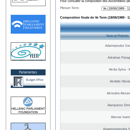
Pour consulter la composition des Assemblées plé
Plenum Term:
Composition finale de Ve Term (18/06/1989 - 1
Nom et Prénom
Adamopoulos Geo
Adraktas Panagi
Akrita Sylva - K
Akritidis Nikol
Akrivakis Alexa
Alampanos Dimit
Alevras Ioann
Anagnostopoulos N