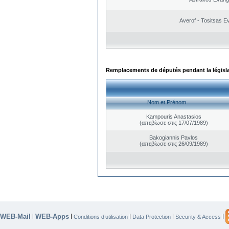
Averof - Tositsas E
Remplacements de députés pendant la législ
Nom et Prénom
Kampouris Anastasios
(απεβίωσε στις 17/07/1989)
Bakogiannis Pavlos
(απεβίωσε στις 26/09/1989)
WEB-Mail
WEB-Apps
|
|
|
|
|
Conditions d’utilisation
Data Protection
Security & Access