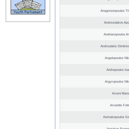
Anagnostopoulos T
Andreoulakos Apo
Andrianopoulos A
Androulakis Dimitrio
Angelopoulos Nik
Anthopoulos Ioa
Argyropoulos Nik
Arseni Mari
Arvanitis Foti
Asimakopoulos Ge
Astrakos Evang