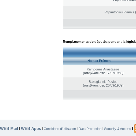
Papantoniou Ioannis 
Remplacements de députés pendant la législ
Nom et Prénom
Kampouris Anastasios
(απεβίωσε στις 17/07/1989)
Bakogiannis Pavlos
(απεβίωσε στις 26/09/1989)
WEB-Mail
WEB-Apps
|
|
|
|
|
Conditions d’utilisation
Data Protection
Security & Access