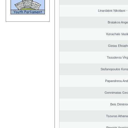
Linardatos Nikolaos 
Bratakos Ange
Korachais Vasil
Giotas Efstath
Tsouderou Virg
Stefanopoulos Kons
Papandreou And
Gennimatas Geo
Beis Dimitrio
Tsouras Athana
Peponis Anasta