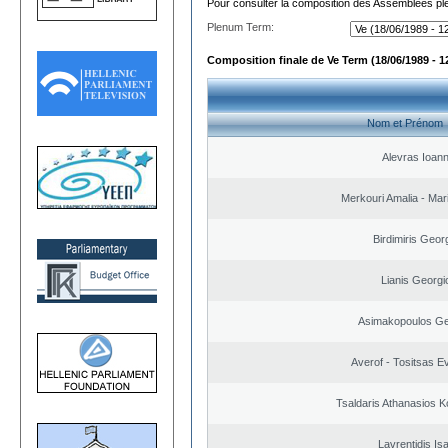
Pour consulter la composition des Assemblées plé
Plenum Term:
Composition finale de Ve Term (18/06/1989 - 1
Nom et Prénom
Alevras Ioann
Merkouri Amalia - Mar
Birdimiris Geor
Lianis Georgi
Asimakopoulos Ge
Averof - Tositsas E
Tsaldaris Athanasios K
Lavrentidis Is