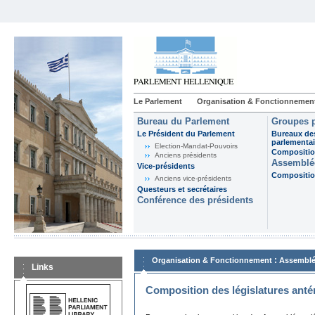
Le Parlement
Organisation & Fonctionnemen
Bureau du Parlement
Groupes p
Le Président du Parlement
Bureaux de
parlementai
Election-Mandat-Pouvoirs
Composition
Anciens présidents
Assemblée
Vice-présidents
Composition
Anciens vice-présidents
Questeurs et secrétaires
Conférence des présidents
:
Organisation & Fonctionnement
Assemblé
Links
Composition des législatures anté