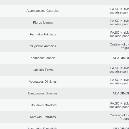
PA.SO.K. (M
Adamopoulos Georgios
socialise panh
PA.SO.K. (M
Floros Ioannis
socialise panh
PA.SO.K. (M
Farmakis Nikolaos
socialise panh
Coalition of t
Skyllakos Antonios
Progr
Kounenos Ioannis
NEA DΙMO
PA.SO.K. (M
Ioannidis Foivos
socialise panh
PA.SO.K. (M
Vounatsos Dimitrios
socialise panh
Dimopoulos Dimitrios
NEA DΙMO
PA.SO.K. (M
Sifounakis Nikolaos
socialise panh
Coalition of t
Korakas Efstratios
Progr
Kavvadas Panagiotis
NEA DΙMO