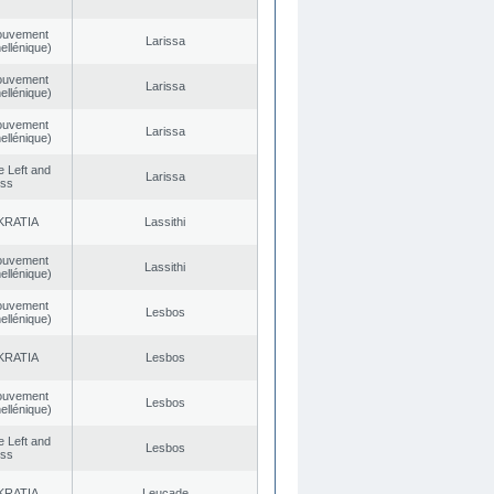
ouvement
Larissa
ellénique)
ouvement
Larissa
ellénique)
ouvement
Larissa
ellénique)
he Left and
Larissa
ess
KRATIA
Lassithi
ouvement
Lassithi
ellénique)
ouvement
Lesbos
ellénique)
KRATIA
Lesbos
ouvement
Lesbos
ellénique)
he Left and
Lesbos
ess
KRATIA
Leucade