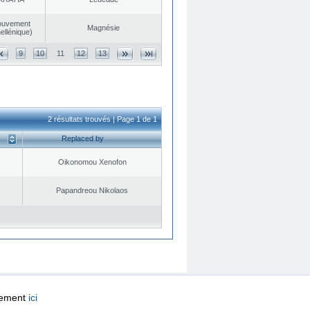
ouvement
Magnésie
ellénique)
9
10
11
12
13
2 résultats trouvés | Page 1 de 1
Replaced by
Oikonomou Xenofon
Papandreou Nikolaos
quement
ici