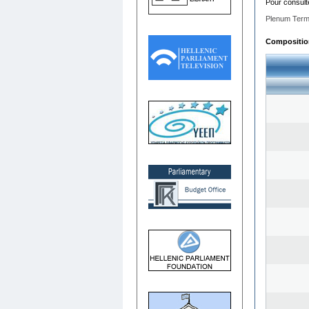
Pour consult
Plenum Term
Composition