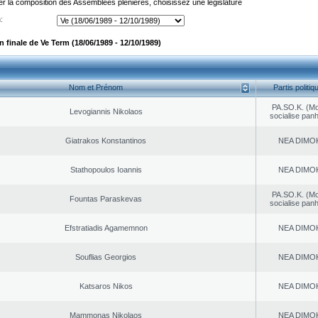
er la composition des Assemblées plénières, choisissez une législature
:
 finale de Ve Term (18/06/1989 - 12/10/1989)
Nom et Prénom
Partis politiq
PA.SO.K. (M
Levogiannis Nikolaos
socialise panh
Giatrakos Konstantinos
NEA DΙMO
Stathopoulos Ioannis
NEA DΙMO
PA.SO.K. (M
Fountas Paraskevas
socialise panh
Efstratiadis Agamemnon
NEA DΙMO
Souflias Georgios
NEA DΙMO
Katsaros Nikos
NEA DΙMO
Mammonas Nikolaos
NEA DΙMO