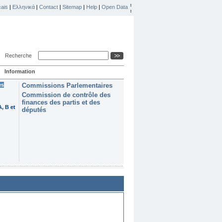
ais
|
Ελληνικά
|
Contact
|
Sitemap
|
Help
|
Open Data
Recherche
Information
es
Commissions Parlementaires
Commission de contrôle des
finances des partis et des
, B et
députés