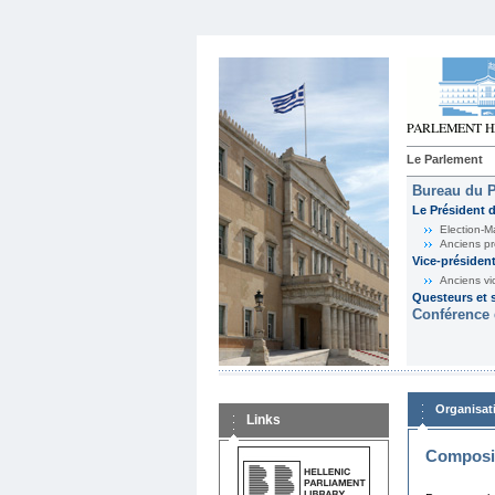
Le Parlement
Bureau du 
Le Président 
Election-M
Anciens pr
Vice-présiden
Anciens vi
Questeurs et s
Conférence 
Organisat
Links
Composit