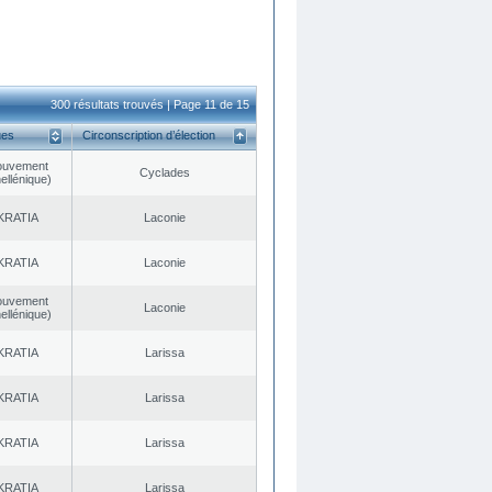
300 résultats trouvés | Page 11 de 15
ues
Circonscription d’élection
ouvement
Cyclades
ellénique)
KRATIA
Laconie
KRATIA
Laconie
ouvement
Laconie
ellénique)
KRATIA
Larissa
KRATIA
Larissa
KRATIA
Larissa
KRATIA
Larissa