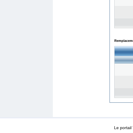
Remplacemen
WEB-Mail
WEB-Apps
|
|
|
Conditions d’utilisation
Da
Le portai