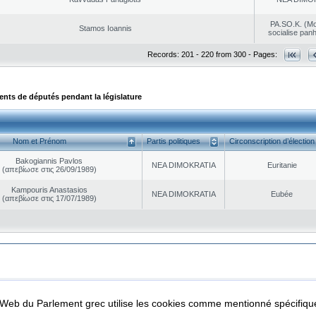
PA.SO.K. (M
Stamos Ioannis
socialise panh
Records: 201 - 220 from 300 - Pages:
ts de députés pendant la législature
Nom et Prénom
Partis politiques
Circonscription d’élection
Bakogiannis Pavlos
NEA DΙMOKRATIA
Euritanie
(απεβίωσε στις 26/09/1989)
Kampouris Anastasios
NEA DΙMOKRATIA
Eubée
(απεβίωσε στις 17/07/1989)
|
|
ta Protection
Security & Access
l Web du Parlement grec utilise les cookies comme mentionné spécifi