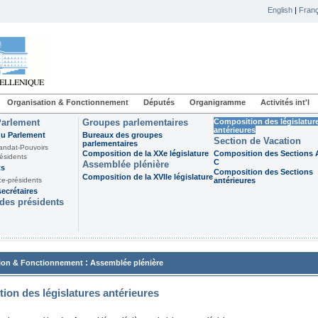
English
|
Franç
Organisation & Fonctionnement
Députés
Organigramme
Activités int'l
Parlement
Groupes parlementaires
Composition des législatur
antérieures
du Parlement
Bureaux des groupes
Section de Vacation
parlementaires
andat-Pouvoirs
Composition de la XXe législature
Composition des Sections A
ésidents
C
Assemblée plénière
ts
Composition des Sections
Composition de la XVIIe législature
ce-présidents
antérieures
ecrétaires
des présidents
:
ion & Fonctionnement
Assemblée plénière
ion des législatures antérieures