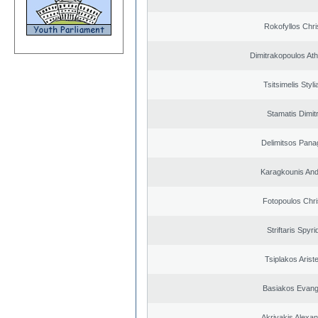
Rokofyllos Chri
Dimitrakopoulos At
Tsitsimelis Styl
Stamatis Dimitr
Delimitsos Panag
Karagkounis An
Fotopoulos Chri
Striftaris Spyr
Tsiplakos Ariste
Basiakos Evang
Akrivakis Alexa