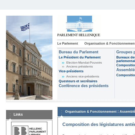
Le Parlement
Organisation & Fonctionnemen
Bureau du Parlement
Groupes p
Le Président du Parlement
Bureaux de
parlementai
Election-Mandat-Pouvoirs
Composition
Anciens présidents
Assemblée
Vice-présidents
Composition
Anciens vice-présidents
Questeurs et secrétaires
Conférence des présidents
:
Organisation & Fonctionnement
Assemblé
Links
Composition des législatures anté