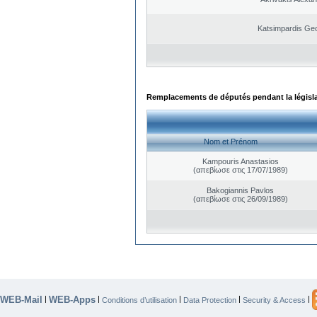
Katsimpardis Ge
Remplacements de députés pendant la législ
Nom et Prénom
Kampouris Anastasios
(απεβίωσε στις 17/07/1989)
Bakogiannis Pavlos
(απεβίωσε στις 26/09/1989)
WEB-Mail
WEB-Apps
|
|
|
|
|
Conditions d’utilisation
Data Protection
Security & Access