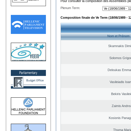
Pour consulter la composition des Assemblées plé
Plenum Term:
Composition finale de Ve Term (18/06/1989 - 1
Nom et Prénom
Skamnakis Dimit
Solomos Grigo
Deloukas Emman
Vasileiadis Ioa
Bekiris Vasile
Zaimis Andre
Kosionis Panagi
Thoma Mari