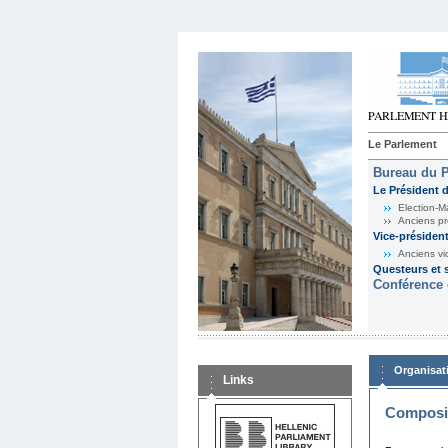
Le Parlement
Bureau du 
Le Président 
Election-M
Anciens pr
Vice-présiden
Anciens vi
Questeurs et s
Conférence 
Organisat
Links
Composit