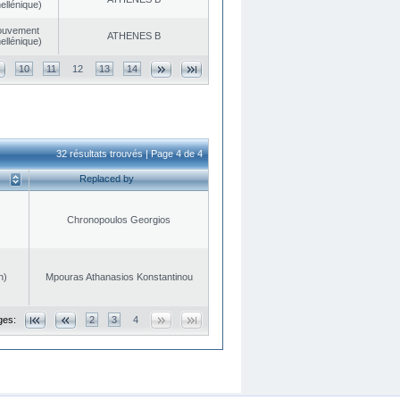
ellénique)
ouvement
ATHENES Β
ellénique)
10
11
12
13
14
32 résultats trouvés | Page 4 de 4
Replaced by
Chronopoulos Georgios
n)
Mpouras Athanasios Konstantinou
ges:
2
3
4