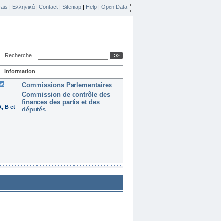
ais
|
Ελληνικά
|
Contact
|
Sitemap
|
Help
|
Open Data
Recherche
Information
es
Commissions Parlementaires
Commission de contrôle des
finances des partis et des
, B et
députés