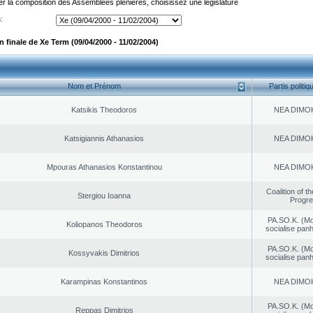
er la composition des Assemblées plénières, choisissez une législature
:
 finale de Xe Term (09/04/2000 - 11/02/2004)
Nom et Prénom
Partis politiq
Katsikis Theodoros
NEA DΙMO
Katsigiannis Athanasios
NEA DΙMO
Mpouras Athanasios Konstantinou
NEA DΙMO
Coalition of t
Stergiou Ioanna
Progr
PA.SO.K. (M
Koliopanos Theodoros
socialise panh
PA.SO.K. (M
Kossyvakis Dimitrios
socialise panh
Karampinas Konstantinos
NEA DΙMO
PA.SO.K. (M
Reppas Dimitrios