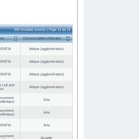
300 résultats trouvés | Page 12 de 15
ues
Circonscription d’élection
KRATIA
Αttique (agglomération)
KRATIA
Αttique (agglomération)
KRATIA
Αttique (agglomération)
he Left and
Αttique (agglomération)
ess
ouvement
Arta
ellénique)
ouvement
Arta
ellénique)
KRATIA
Arta
ouvement
Arcadie