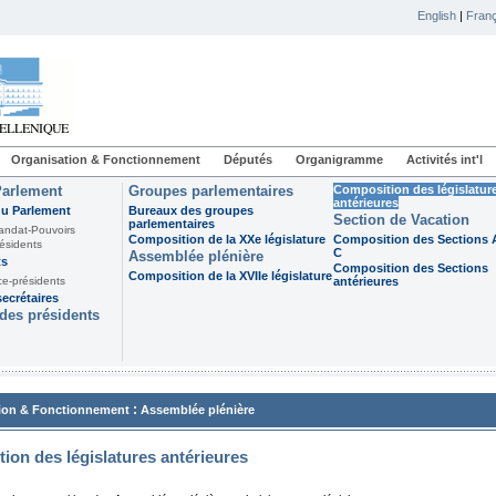
English
|
Franç
Organisation & Fonctionnement
Députés
Organigramme
Activités int'l
Parlement
Groupes parlementaires
Composition des législatur
antérieures
du Parlement
Bureaux des groupes
Section de Vacation
parlementaires
andat-Pouvoirs
Composition de la XXe législature
Composition des Sections A
ésidents
C
Assemblée plénière
ts
Composition des Sections
Composition de la XVIIe législature
ce-présidents
antérieures
ecrétaires
des présidents
:
ion & Fonctionnement
Assemblée plénière
ion des législatures antérieures