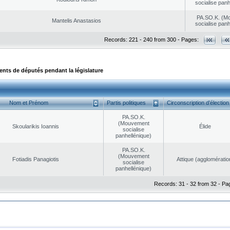
socialise panh
PA.SO.K. (M
Mantelis Anastasios
socialise panh
Records: 221 - 240 from 300 - Pages:
ts de députés pendant la législature
Nom et Prénom
Partis politiques
Circonscription d’élection
PA.SO.K.
(Mouvement
Skoularikis Ioannis
Élide
socialise
panhellénique)
PA.SO.K.
(Mouvement
Fotiadis Panagiotis
Αttique (agglomératio
socialise
panhellénique)
Records: 31 - 32 from 32 - Pa