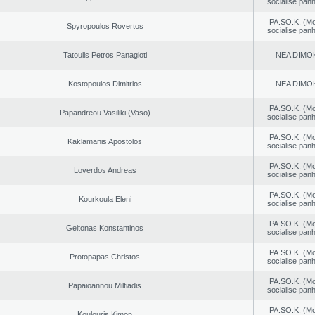
socialise panh
PA.SO.K. (M
Spyropoulos Rovertos
socialise panh
Tatoulis Petros Panagioti
NEA DΙMO
Kostopoulos Dimitrios
NEA DΙMO
PA.SO.K. (M
Papandreou Vasiliki (Vaso)
socialise panh
PA.SO.K. (M
Kaklamanis Apostolos
socialise panh
PA.SO.K. (M
Loverdos Andreas
socialise panh
PA.SO.K. (M
Kourkoula Eleni
socialise panh
PA.SO.K. (M
Geitonas Konstantinos
socialise panh
PA.SO.K. (M
Protopapas Christos
socialise panh
PA.SO.K. (M
Papaioannou Miltiadis
socialise panh
PA.SO.K. (M
Koulouris Kimon