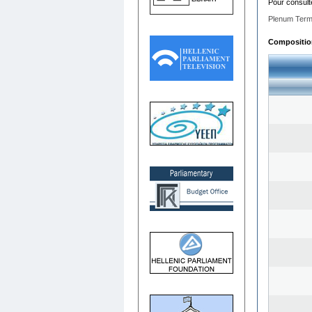
Pour consult
Plenum Term
Composition