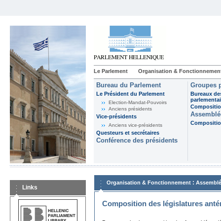
Le Parlement
Organisation & Fonctionnemen
Bureau du Parlement
Groupes p
Le Président du Parlement
Bureaux de
parlementai
Election-Mandat-Pouvoirs
Composition
Anciens présidents
Assemblée
Vice-présidents
Composition
Anciens vice-présidents
Questeurs et secrétaires
Conférence des présidents
:
Organisation & Fonctionnement
Assemblé
Links
Composition des législatures anté