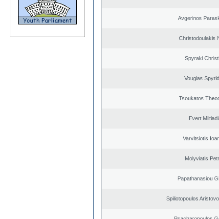
Avgerinos Paras
Christodoulakis 
Spyraki Christ
Vougias Spyri
Tsoukatos Theo
Evert Miltiad
Varvitsiotis Ioa
Molyviatis Pet
Papathanasiou G
Spiliotopoulos Aristovo
Psacharopoulos G