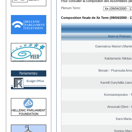
Pour consulter la composition des Assemblées plé
Plenum Term:
Composition finale de Xe Term (09/04/2000 - 1
Nom et Prénom
Giannakou Mariori (Mariet
Kaklamanis Nikitas
Benaki - Psarouda Ann
Kanelli Garyfallia Lia
Konstantopoulos - 
Anousaki Eleni - I
Kara Maria
Kontou Mar