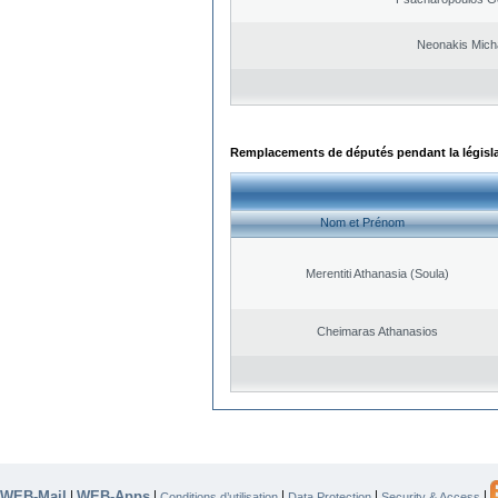
Neonakis Micha
Remplacements de députés pendant la législ
Nom et Prénom
Merentiti Athanasia (Soula)
Cheimaras Athanasios
WEB-Mail
WEB-Apps
|
|
|
|
|
Conditions d’utilisation
Data Protection
Security & Access