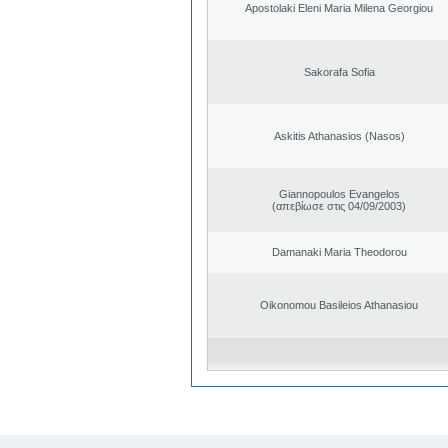
Apostolaki Eleni Maria Milena Georgiou
Sakorafa Sofia
Askitis Athanasios (Nasos)
Giannopoulos Evangelos
(απεβίωσε στις 04/09/2003)
Damanaki Maria Theodorou
Oikonomou Basileios Athanasiou