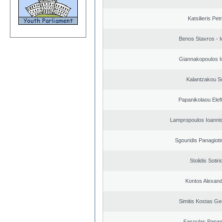
Katsilieris Pet
Benos Stavros - I
Giannakopoulos I
Kalantzakou So
Papanikolaou Elef
Lampropoulos Ioannis
Sgouridis Panagioti
Stolidis Sotiri
Kontos Alexan
Simitis Kostas Ge
Fasoulas Panagi