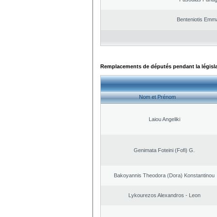
Benteniotis Emma
Remplacements de députés pendant la législ
Nom et Prénom
Laiou Angeliki
Genimata Foteini (Fofi) G.
Bakoyannis Theodora (Dora) Konstantinou
Lykourezos Alexandros - Leon