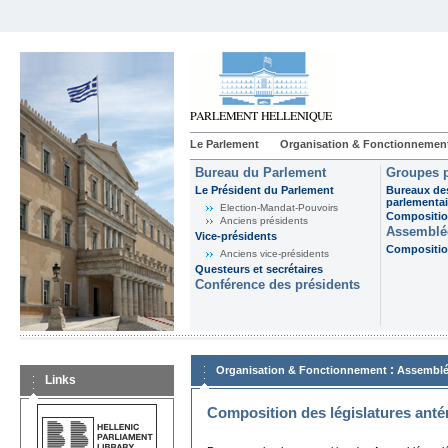
Le Parlement
Organisation & Fonctionnemen
Bureau du Parlement
Groupes p
Le Président du Parlement
Bureaux de
parlementai
Election-Mandat-Pouvoirs
Composition
Anciens présidents
Assemblée
Vice-présidents
Composition
Anciens vice-présidents
Questeurs et secrétaires
Conférence des présidents
:
Organisation & Fonctionnement
Assemblé
Links
Composition des législatures anté