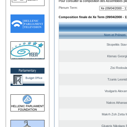
Pour consulter la composition des Assemblées plé
Plenum Term:
Composition finale de Xe Term (09/04/2000 - 1
Nom et Prénom
Skopelitis Stav
Ktenas Georg
Zisi Rodoul
Tzanis Leoni
Voulgaris Alexa
Nakos Athanas
Makrh Zoh Zetta M
Gkatzis Nikolaos F