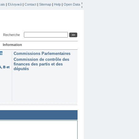
ais
|
Ελληνικά
|
Contact
|
Sitemap
|
Help
|
Open Data
Recherche
Information
es
Commissions Parlementaires
Commission de contrôle des
finances des partis et des
, B et
députés