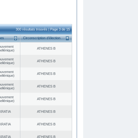
300 résultats trouvés | Page 3 de 15
ues
Circonscription d’élection
ouvement
ATHENES Β
ellénique)
ouvement
ATHENES Β
ellénique)
ouvement
ATHENES Β
ellénique)
ouvement
ATHENES Β
ellénique)
ouvement
ATHENES Β
ellénique)
KRATIA
ATHENES Β
KRATIA
ATHENES Β
KRATIA
ATHENES Β