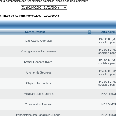
er la composition des Assemblées plénières, choisissez une législature
:
 finale de Xe Term (09/04/2000 - 11/02/2004)
Nom et Prénom
Partis politiq
PA.SO.K. (M
Daskalakis Georgios
socialise panh
PA.SO.K. (M
Kontogiannopoulos Vasileios
socialise panh
PA.SO.K. (M
Katseli Eleonora (Nora)
socialise panh
PA.SO.K. (M
Anomeritis Georgios
socialise panh
PA.SO.K. (M
Chytiris Tilemachos
socialise panh
Mitsotakis Konstantinos
NEA DΙMO
Tzannetakis Tzannis
NEA DΙMO
Panagiotopoulos Panagiotis (Panos)
NEA DΙMO