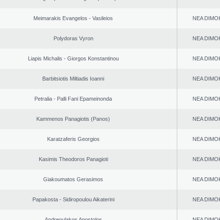
Meimarakis Evangelos - Vasileios
NEA DΙMO
Polydoras Vyron
NEA DΙMO
Liapis Michalis - Giorgos Konstantinou
NEA DΙMO
Barbitsiotis Miltiadis Ioanni
NEA DΙMO
Petralia - Palli Fani Epameinonda
NEA DΙMO
Kammenos Panagiotis (Panos)
NEA DΙMO
Karatzaferis Georgios
NEA DΙMO
Kasimis Theodoros Panagioti
NEA DΙMO
Giakoumatos Gerasimos
NEA DΙMO
Papakosta - Sidiropoulou Aikaterini
NEA DΙMO
Andreoulakos Apostolos
NEA DΙMO