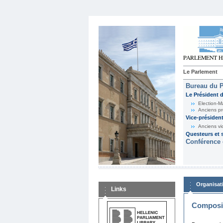
Le Parlement
Bureau du 
Le Président 
Election-M
Anciens pr
Vice-présiden
Anciens vi
Questeurs et s
Conférence 
Organisat
Links
Composit