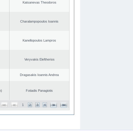
Katsanevas Theodoros
Charalampopoulos Ioannis
Kanellopoulos Lampros
Veryvakis Eleftherios
Dragasakis Ioannis Andrea
n)
Fotiadis Panagiotis
1
2
3
4