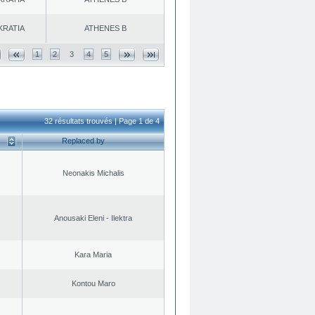
KRATIA
ATHENES Β
1
2
3
4
5
32 résultats trouvés | Page 1 de 4
Replaced by
Neonakis Michalis
Anousaki Eleni - Ilektra
Kara Maria
Kontou Maro