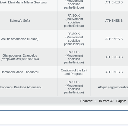
(Mouvement
olaki Eleni Maria Milena Georgiou
ATHENES Β
socialise
panhellénique)
PA.SO.K.
(Mouvement
Sakorafa Sofia
ATHENES Β
socialise
panhellénique)
PA.SO.K.
(Mouvement
Askitis Athanasios (Nasos)
ATHENES Β
socialise
panhellénique)
PA.SO.K.
Giannopoulos Evangelos
(Mouvement
ATHENES Β
(απεβίωσε στις 04/09/2003)
socialise
panhellénique)
Coalition of the Left
Damanaki Maria Theodorou
ATHENES Β
and Progress
PA.SO.K.
(Mouvement
ikonomou Basileios Athanasiou
Αttique (agglomératio
socialise
panhellénique)
Records: 1 - 10 from 32 - Pages: