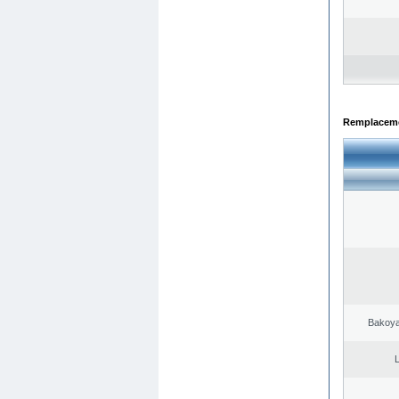
Remplacemen
Bakoya
L