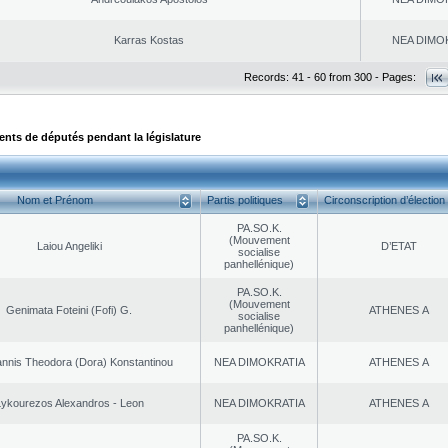
Karras Kostas
NEA DΙMO
Records: 41 - 60 from 300 - Pages:
ts de députés pendant la législature
Nom et Prénom
Partis politiques
Circonscription d’élection
PA.SO.K.
(Mouvement
Laiou Angeliki
D’ETAT
socialise
panhellénique)
PA.SO.K.
(Mouvement
Genimata Foteini (Fofi) G.
ATHENES Α
socialise
panhellénique)
nnis Theodora (Dora) Konstantinou
NEA DΙMOKRATIA
ATHENES Α
ykourezos Alexandros - Leon
NEA DΙMOKRATIA
ATHENES Α
PA.SO.K.