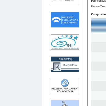
Pour consult
Plenum Term
Composition