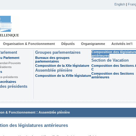
English
|
Franç
Organisation & Fonctionnement
Députés
Organigramme
Activités int'l
Parlement
Groupes parlementaires
Composition des législatur
antérieures
du Parlement
Bureaux des groupes
Section de Vacation
parlementaires
andat-Pouvoirs
Composition de la XXe législature
Composition des Sections A
ésidents
C
Assemblée plénière
ts
Composition des Sections
Composition de la XVIIe législature
ce-présidents
antérieures
ecrétaires
des présidents
:
ion & Fonctionnement
Assemblée plénière
ion des législatures antérieures