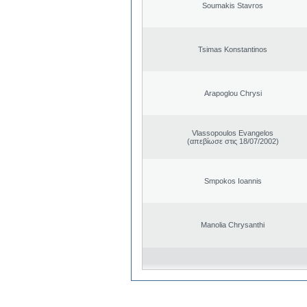
Soumakis Stavros
Tsimas Konstantinos
Arapoglou Chrysi
Vlassopoulos Evangelos
(απεβίωσε στις 18/07/2002)
Smpokos Ioannis
Manolia Chrysanthi