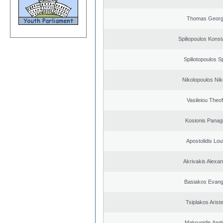
Thomas Georg
Spiliopoulos Konst
Spiliotopoulos Sp
Nikolopoulos Nik
Vasileiou Theof
Kosionis Panagi
Apostolidis Lo
Akrivakis Alexa
Basiakos Evang
Tsiplakos Ariste
Makrypidis And