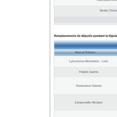
Verelis Christ
Remplacements de députés pendant la législ
Nom et Prénom
Lykourezos Alexandros - Leon
Patakis Ioannis
Koutsoukos Giannis
Zampounidis Nikolaos