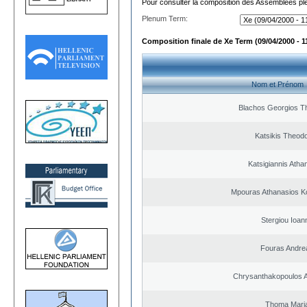
Pour consulter la composition des Assemblées plé
Plenum Term:
Composition finale de Xe Term (09/04/2000 - 1
Nom et Prénom
Blachos Georgios T
Katsikis Theod
Katsigiannis Atha
Mpouras Athanasios K
Stergiou Ioan
Fouras Andre
Chrysanthakopoulos 
Thoma Mari