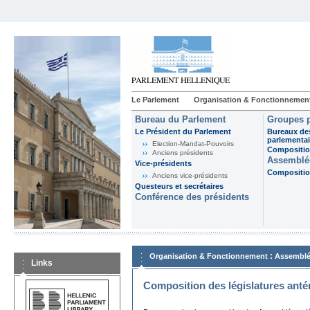
Le Parlement
Organisation & Fonctionnemen
Bureau du Parlement
Groupes p
Le Président du Parlement
Bureaux de
parlementai
Election-Mandat-Pouvoirs
Composition
Anciens présidents
Assemblée
Vice-présidents
Composition
Anciens vice-présidents
Questeurs et secrétaires
Conférence des présidents
:
Organisation & Fonctionnement
Assemblé
Links
Composition des législatures anté