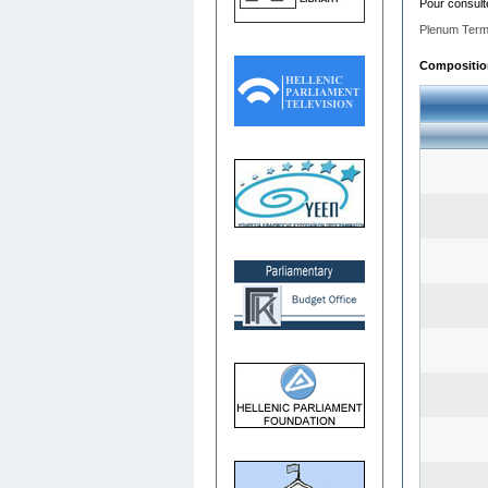
Pour consult
Plenum Term
Composition