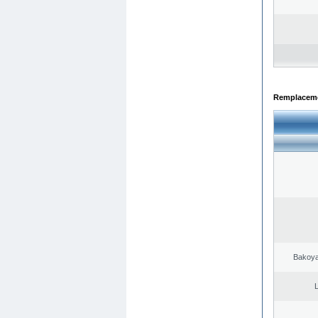
Remplacemen
Bakoya
L