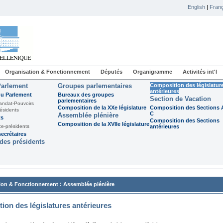
English
|
Franç
Organisation & Fonctionnement
Députés
Organigramme
Activités int'l
Parlement
Groupes parlementaires
Composition des législatur
antérieures
du Parlement
Bureaux des groupes
Section de Vacation
parlementaires
andat-Pouvoirs
Composition de la XXe législature
Composition des Sections A
ésidents
C
Assemblée plénière
ts
Composition des Sections
Composition de la XVIIe législature
ce-présidents
antérieures
ecrétaires
des présidents
:
ion & Fonctionnement
Assemblée plénière
ion des législatures antérieures