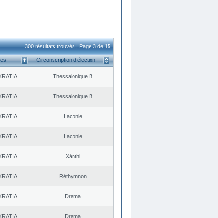
300 résultats trouvés | Page 3 de 15
ues
Circonscription d’élection
KRATIA
Thessalonique B
KRATIA
Thessalonique B
KRATIA
Laconie
KRATIA
Laconie
KRATIA
Xánthi
KRATIA
Réthymnon
KRATIA
Drama
KRATIA
Drama