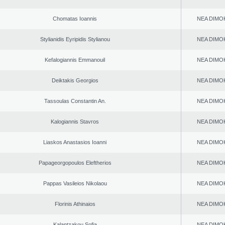
Chomatas Ioannis
NEA DΙMO
Stylianidis Eyripidis Stylianou
NEA DΙMO
Kefalogiannis Emmanouil
NEA DΙMO
Deiktakis Georgios
NEA DΙMO
Tassoulas Constantin An.
NEA DΙMO
Kalogiannis Stavros
NEA DΙMO
Liaskos Anastasios Ioanni
NEA DΙMO
Papageorgopoulos Eleftherios
NEA DΙMO
Pappas Vasileios Nikolaou
NEA DΙMO
Florinis Athinaios
NEA DΙMO
Kalantzakou Sofia
NEA DΙMO