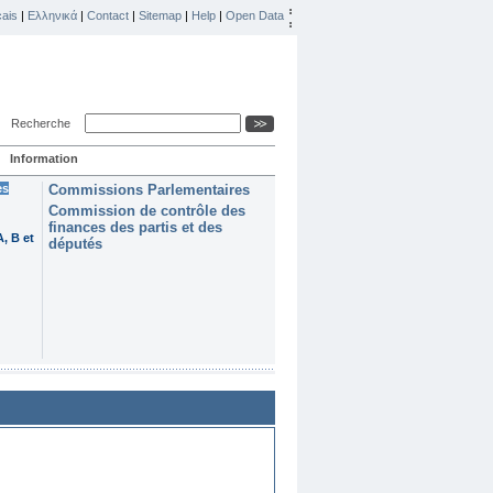
ais
|
Ελληνικά
|
Contact
|
Sitemap
|
Help
|
Open Data
Recherche
Information
es
Commissions Parlementaires
Commission de contrôle des
finances des partis et des
, B et
députés