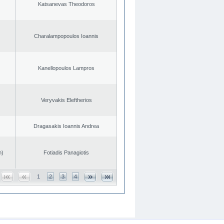
Katsanevas Theodoros
Charalampopoulos Ioannis
Kanellopoulos Lampros
Veryvakis Eleftherios
Dragasakis Ioannis Andrea
n)
Fotiadis Panagiotis
1
2
3
4