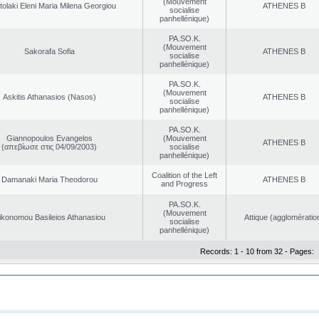
(Mouvement
olaki Eleni Maria Milena Georgiou
ATHENES Β
socialise
panhellénique)
PA.SO.K.
(Mouvement
Sakorafa Sofia
ATHENES Β
socialise
panhellénique)
PA.SO.K.
(Mouvement
Askitis Athanasios (Nasos)
ATHENES Β
socialise
panhellénique)
PA.SO.K.
Giannopoulos Evangelos
(Mouvement
ATHENES Β
(απεβίωσε στις 04/09/2003)
socialise
panhellénique)
Coalition of the Left
Damanaki Maria Theodorou
ATHENES Β
and Progress
PA.SO.K.
(Mouvement
ikonomou Basileios Athanasiou
Αttique (agglomératio
socialise
panhellénique)
Records: 1 - 10 from 32 - Pages: