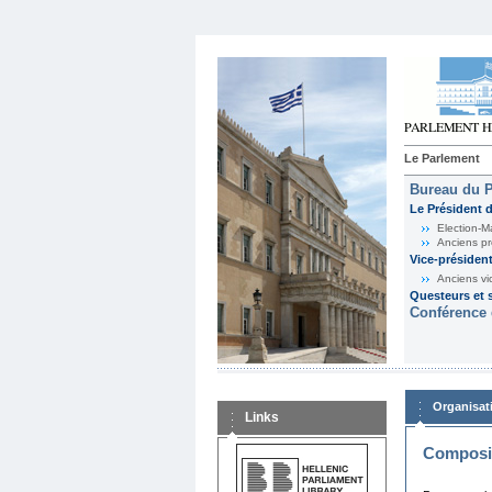
Le Parlement
Bureau du 
Le Président 
Election-M
Anciens pr
Vice-présiden
Anciens vi
Questeurs et s
Conférence 
Organisat
Links
Composit