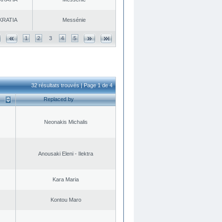
KRATIA
Messénie
1
2
3
4
5
32 résultats trouvés | Page 1 de 4
Replaced by
Neonakis Michalis
Anousaki Eleni - Ilektra
Kara Maria
Kontou Maro