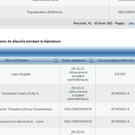
Papanikolaou Eleftherios
NEA DΙMO
Records: 41 - 60 from 300 - Pages:
ts de députés pendant la législature
Nom et Prénom
Partis politiques
Circonscription d’élection
PA.SO.K.
(Mouvement
Laiou Angeliki
D’ETAT
socialise
panhellénique)
PA.SO.K.
(Mouvement
Genimata Foteini (Fofi) G.
ATHENES Α
socialise
panhellénique)
nnis Theodora (Dora) Konstantinou
NEA DΙMOKRATIA
ATHENES Α
ykourezos Alexandros - Leon
NEA DΙMOKRATIA
ATHENES Α
PA.SO.K.