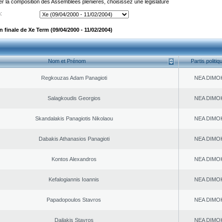
er la composition des Assemblées plénières, choisissez une législature
:
 finale de Xe Term (09/04/2000 - 11/02/2004)
Nom et Prénom
Partis politiq
Regkouzas Adam Panagioti
NEA DΙMO
Salagkoudis Georgios
NEA DΙMO
Skandalakis Panagiotis Nikolaou
NEA DΙMO
Dabakis Athanasios Panagioti
NEA DΙMO
Kontos Alexandros
NEA DΙMO
Kefalogiannis Ioannis
NEA DΙMO
Papadopoulos Stavros
NEA DΙMO
Dailakis Stavros
NEA DΙMO