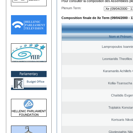
Pour consulter la composition des Assemblées plé
Plenum Term:
Composition finale de Xe Term (09/04/2000 - 1
Nom et Prénom
Lampropoulos Ioannis
Leontaridis Theofilo
Karamanlis Achillefs
Kollia-Tsaroucha
Chaïtidis Evge
Tsiplakis Konsta
Kortsaris Niko
Gkelestathis Nik