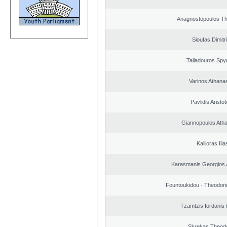
Anagnostopoulos T
Sioufas Dimitr
Taliadouros Spy
Varinos Athana
Pavlidis Aristot
Giannopoulos Ath
Kallioras Ilia
Karasmanis Georgios 
Fountoukidou - Theodori
Tzamtzis Iordanis 
Skrekas Theod