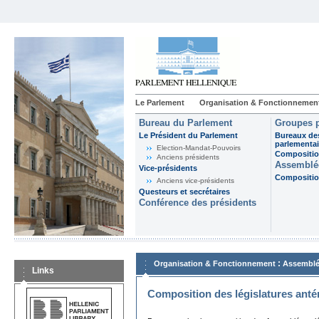
Le Parlement
Organisation & Fonctionnemen
Bureau du Parlement
Groupes p
Le Président du Parlement
Bureaux de
parlementai
Election-Mandat-Pouvoirs
Composition
Anciens présidents
Assemblée
Vice-présidents
Composition
Anciens vice-présidents
Questeurs et secrétaires
Conférence des présidents
:
Organisation & Fonctionnement
Assemblé
Links
Composition des législatures anté