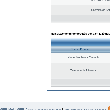
Chatzigakis Soti
Remplacements de députés pendant la législ
Nom et Prénom
Vyzas Vasileios - Evmenis
Zampounidis Nikolaos
WEB-Mail
WEB-Apps
|
|
|
|
|
Conditions d’utilisation
Data Protection
Security & Access