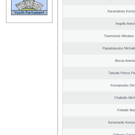
Karampinas Konst
Angelis Anest
Tsiartsionis Nikolao
Papadopoulos Michali
Bezas Antoni
Tatoulis Petros Pa
Kostopoulos Dimi
Chalkidis Mich
Fotiadis Ilia
Karamanlis Konsta
Orfanos Georg