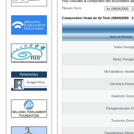
Pour consulter la composition des Assemblées plé
Plenum Term:
Composition finale de Xe Term (09/04/2000 - 1
Nom et Prénom
Kalos Georgi
Melas Panagio
Michaloliakos Vasilei
Nerantzis Anast
Kalantzis Geor
Panagiotopoulos G
Tsournos Geor
Papadimitriou Elisav