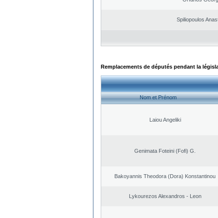
Spiliopoulos Anas
Remplacements de députés pendant la législ
Nom et Prénom
Laiou Angeliki
Genimata Foteini (Fofi) G.
Bakoyannis Theodora (Dora) Konstantinou
Lykourezos Alexandros - Leon