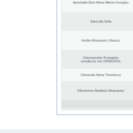
Apostolaki Eleni Maria Milena Georgiou
Sakorafa Sofia
Askitis Athanasios (Nasos)
Giannopoulos Evangelos
(απεβίωσε στις 04/09/2003)
Damanaki Maria Theodorou
Oikonomou Basileios Athanasiou