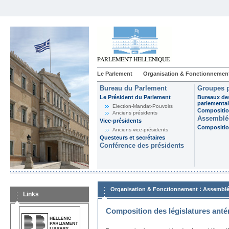
Le Parlement
Organisation & Fonctionnemen
Bureau du Parlement
Groupes p
Le Président du Parlement
Bureaux de
parlementai
Election-Mandat-Pouvoirs
Composition
Anciens présidents
Assemblée
Vice-présidents
Composition
Anciens vice-présidents
Questeurs et secrétaires
Conférence des présidents
:
Organisation & Fonctionnement
Assemblé
Links
Composition des législatures anté