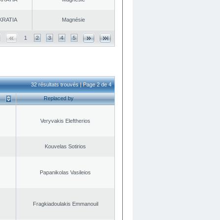
KRATIA
Magnésie
1
2
3
4
5
32 résultats trouvés | Page 2 de 4
Replaced by
Veryvakis Eleftherios
Kouvelas Sotirios
Papanikolas Vasileios
Fragkiadoulakis Emmanouil