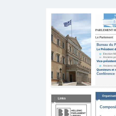
Le Parlement
Bureau du 
Le Président 
Election-M
Anciens pr
Vice-présiden
Anciens vi
Questeurs et s
Conférence 
Organisat
Links
Composit