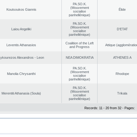
PA.SO.K.
(Mouvement
Koutsoukos Giannis
Élide
socialise
panhellénique)
PA.SO.K.
(Mouvement
Laiou Angeliki
D’ETAT
socialise
panhellénique)
Coalition of the Left
Leventis Athanasios
Αttique (agglomératio
and Progress
Lykourezos Alexandros - Leon
NEA DΙMOKRATIA
ATHENES Α
PA.SO.K.
(Mouvement
Manolia Chrysanthi
Rhodope
socialise
panhellénique)
PA.SO.K.
(Mouvement
Merentiti Athanasia (Soula)
Trikala
socialise
panhellénique)
Records: 11 - 20 from 32 - Pages: