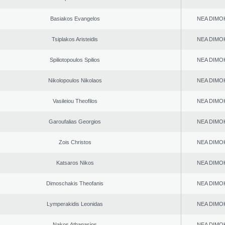
Basiakos Evangelos
NEA DΙMO
Tsiplakos Aristeidis
NEA DΙMO
Spiliotopoulos Spilios
NEA DΙMO
Nikolopoulos Nikolaos
NEA DΙMO
Vasileiou Theofilos
NEA DΙMO
Garoufalias Georgios
NEA DΙMO
Zois Christos
NEA DΙMO
Katsaros Nikos
NEA DΙMO
Dimoschakis Theofanis
NEA DΙMO
Lymperakidis Leonidas
NEA DΙMO
Nakos Athanasios
NEA DΙMO