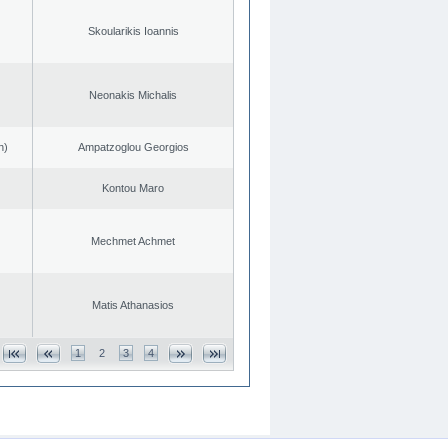
Skoularikis Ioannis
Neonakis Michalis
n)
Ampatzoglou Georgios
Kontou Maro
Mechmet Achmet
Matis Athanasios
1
2
3
4