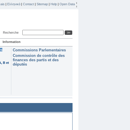
ais
|
Ελληνικά
|
Contact
|
Sitemap
|
Help
|
Open Data
Recherche
Information
es
Commissions Parlementaires
Commission de contrôle des
finances des partis et des
, B et
députés