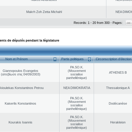
Makrh Zoh Zetta Michahl
NEA DΙMO
Records: 1 - 20 from 300 - Pages:
ts de députés pendant la législature
Nom et Prénom
Partis politiques
Circonscription d’élection
PA.SO.K.
Giannopoulos Evangelos
(Mouvement
ATHENES Β
(απεβίωσε στις 04/09/2003)
socialise
panhellénique)
kioulekas Konstantinos Petrou
NEA DΙMOKRATIA
Thessalonique A
PA.SO.K.
(Mouvement
Kaiserlis Konstantinos
Dodécanèse
socialise
panhellénique)
PA.SO.K.
(Mouvement
Kourakis Ioannis
Herakleion
socialise
panhellénique)