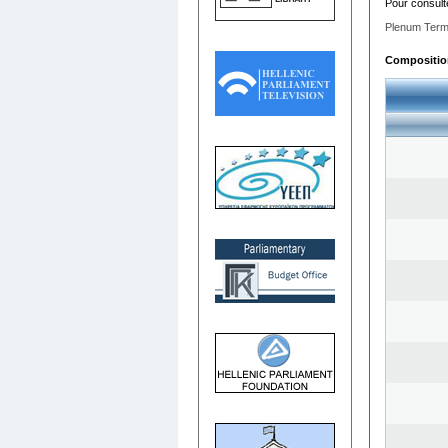
Pour consult
Plenum Term
Composition