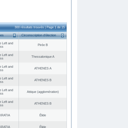
300 résultats trouvés | Page 1 de 15
ues
Circonscription d’élection
he Left and
Pirée B
ess
he Left and
Thessalonique A
ess
he Left and
ATHENES Α
ess
he Left and
ATHENES Β
ess
he Left and
Αttique (agglomération)
ess
he Left and
ATHENES Β
ess
KRATIA
Élide
KRATIA
Élide