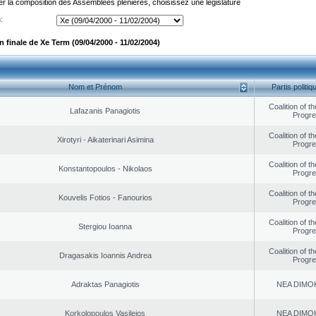
er la composition des Assemblées plénières, choisissez une législature
:
 finale de Xe Term (09/04/2000 - 11/02/2004)
Nom et Prénom
Partis politiq
Coalition of t
Lafazanis Panagiotis
Progr
Coalition of t
Xirotyri - Aikaterinari Asimina
Progr
Coalition of t
Konstantopoulos - Nikolaos
Progr
Coalition of t
Kouvelis Fotios - Fanourios
Progr
Coalition of t
Stergiou Ioanna
Progr
Coalition of t
Dragasakis Ioannis Andrea
Progr
Adraktas Panagiotis
NEA DΙMO
Korkolopoulos Vasileios
NEA DΙMO