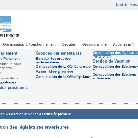
English
|
Franç
Organisation & Fonctionnement
Députés
Organigramme
Activités int'l
Parlement
Groupes parlementaires
Composition des législatur
antérieures
du Parlement
Bureaux des groupes
Section de Vacation
parlementaires
andat-Pouvoirs
Composition de la XXe législature
Composition des Sections A
ésidents
C
Assemblée plénière
ts
Composition des Sections
Composition de la XVIIe législature
ce-présidents
antérieures
ecrétaires
des présidents
:
ion & Fonctionnement
Assemblée plénière
ion des législatures antérieures