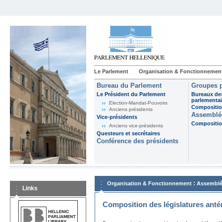
Le Parlement
Organisation & Fonctionnemen
Bureau du Parlement
Groupes p
Le Président du Parlement
Bureaux de
parlementai
Election-Mandat-Pouvoirs
Composition
Anciens présidents
Assemblée
Vice-présidents
Composition
Anciens vice-présidents
Questeurs et secrétaires
Conférence des présidents
:
Organisation & Fonctionnement
Assemblé
Links
Composition des législatures anté