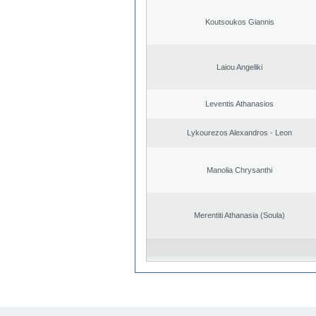
Koutsoukos Giannis
Laiou Angeliki
Leventis Athanasios
Lykourezos Alexandros - Leon
Manolia Chrysanthi
Merentiti Athanasia (Soula)