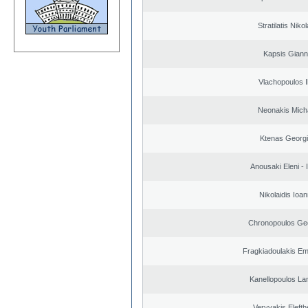
Stratilatis Niko
Kapsis Giann
Vlachopoulos Il
Neonakis Micha
Ktenas Georg
Anousaki Eleni - I
Nikolaidis Ioan
Chronopoulos Ge
Fragkiadoulakis E
Kanellopoulos L
Veryvakis Elefth