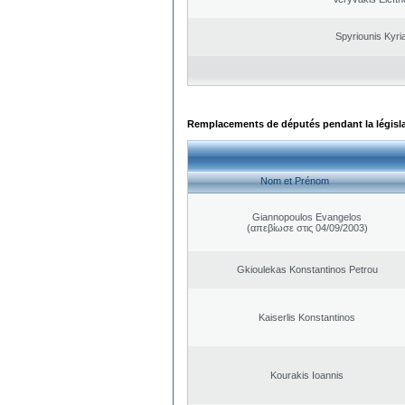
Spyriounis Kyri
Remplacements de députés pendant la législ
Nom et Prénom
Giannopoulos Evangelos
(απεβίωσε στις 04/09/2003)
Gkioulekas Konstantinos Petrou
Kaiserlis Konstantinos
Kourakis Ioannis