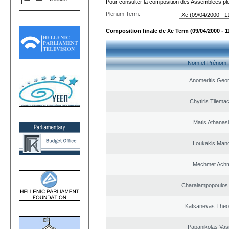
Pour consulter la composition des Assemblées plé
Plenum Term:
Composition finale de Xe Term (09/04/2000 - 1
Nom et Prénom
Anomeritis Geor
Chytiris Tilema
Matis Athanas
Loukakis Mano
Mechmet Ach
Charalampopoulos 
Katsanevas Theo
Papanikolas Vasi