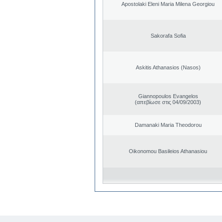
Apostolaki Eleni Maria Milena Georgiou
Sakorafa Sofia
Askitis Athanasios (Nasos)
Giannopoulos Evangelos
(απεβίωσε στις 04/09/2003)
Damanaki Maria Theodorou
Oikonomou Basileios Athanasiou