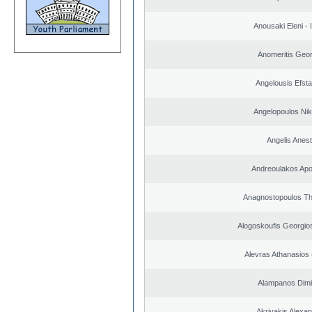
Anousaki Eleni - I
Anomeritis Geor
Angelousis Efsta
Angelopoulos Nik
Angelis Anest
Andreoulakos Apo
Anagnostopoulos T
Alogoskoufis Georgio
Alevras Athanasios
Alampanos Dimit
Akrivakis Alexa