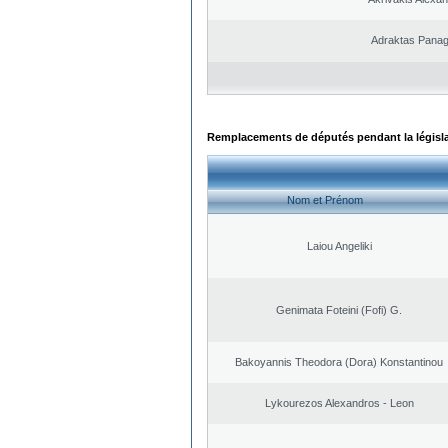
Adraktas Panagi
Remplacements de députés pendant la législ
Nom et Prénom
Laiou Angeliki
Genimata Foteini (Fofi) G.
Bakoyannis Theodora (Dora) Konstantinou
Lykourezos Alexandros - Leon