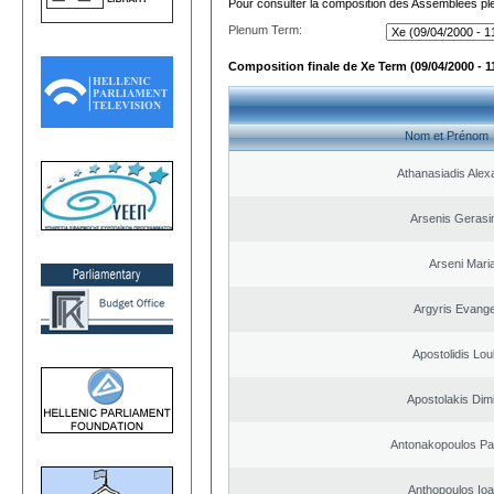
Pour consulter la composition des Assemblées plé
Plenum Term:
Composition finale de Xe Term (09/04/2000 - 1
Nom et Prénom
Athanasiadis Alex
Arsenis Geras
Arseni Mari
Argyris Evange
Apostolidis Lo
Apostolakis Dimi
Antonakopoulos Pan
Anthopoulos Ioa