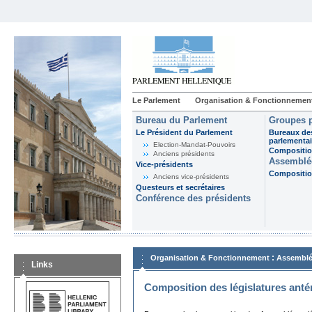
Le Parlement
Organisation & Fonctionnemen
Bureau du Parlement
Groupes p
Le Président du Parlement
Bureaux de
parlementai
Election-Mandat-Pouvoirs
Composition
Anciens présidents
Assemblée
Vice-présidents
Composition
Anciens vice-présidents
Questeurs et secrétaires
Conférence des présidents
:
Organisation & Fonctionnement
Assemblé
Links
Composition des législatures anté