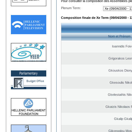
Pour consulter la composition des Assemblées plé
Plenum Term:
Composition finale de Xe Term (09/04/2000 - 1
Nom et Prénom
Ioannidis Foi
Grigorakos Leo
Gkouskos Diony
Gkesoulis Niko
Gkelestathis Nik
Gkatzis Nikolaos F
Gkalip Gkali
Gikonoglou Mos