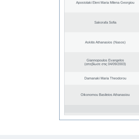
Apostolaki Eleni Maria Milena Georgiou
Sakorafa Sofia
Askitis Athanasios (Nasos)
Giannopoulos Evangelos
(απεβίωσε στις 04/09/2003)
Damanaki Maria Theodorou
Oikonomou Basileios Athanasiou