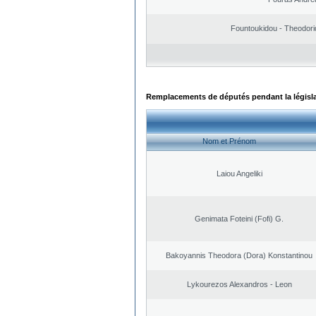
Fountoukidou - Theodori
Remplacements de députés pendant la législ
Nom et Prénom
Laiou Angeliki
Genimata Foteini (Fofi) G.
Bakoyannis Theodora (Dora) Konstantinou
Lykourezos Alexandros - Leon