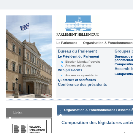
Le Parlement
Organisation & Fonctionnemen
Bureau du Parlement
Groupes p
Le Président du Parlement
Bureaux de
parlementai
Election-Mandat-Pouvoirs
Composition
Anciens présidents
Assemblée
Vice-présidents
Composition
Anciens vice-présidents
Questeurs et secrétaires
Conférence des présidents
:
Organisation & Fonctionnement
Assemblé
Links
Composition des législatures anté