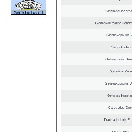
Giannopoulos Ath
Giannakou Mariori (Mariet
Giannakopoulos I
Giannakis Ioan
Giakoumatos Ger
Geranidis Vasil
Georgakopoulos Di
Geitonas Konstan
Garoufalias Geo
Fragkiadoulakis E
Fouras Andre