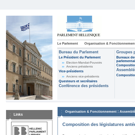
Le Parlement
Organisation & Fonctionnemen
Bureau du Parlement
Groupes p
Le Président du Parlement
Bureaux de
parlementai
Election-Mandat-Pouvoirs
Composition
Anciens présidents
Assemblée
Vice-présidents
Composition
Anciens vice-présidents
Questeurs et secrétaires
Conférence des présidents
:
Organisation & Fonctionnement
Assemblé
Links
Composition des législatures anté