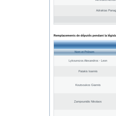
Adraktas Panagi
Remplacements de députés pendant la législ
Nom et Prénom
Lykourezos Alexandros - Leon
Patakis Ioannis
Koutsoukos Giannis
Zampounidis Nikolaos