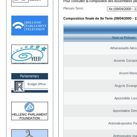
Pour consulter la composition des Assemblées plé
Plenum Term:
Composition finale de Xe Term (09/04/2000 - 1
Nom et Prénom
Athanasiadis Alex
Arsenis Geras
Arseni Mari
Argyris Evange
Apostolidis Lo
Apostolakis Dimi
Antonakopoulos Pan
Anthopoulos Ioa