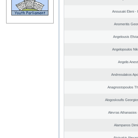
Anousaki Eleni - I
Anomeritis Geor
Angelousis Efsta
Angelopoulos Nik
Angelis Anest
Andreoulakos Apo
Anagnostopoulos T
Alogoskoufis Georgio
Alevras Athanasios
Alampanos Dimit
Akrivakis Alexa