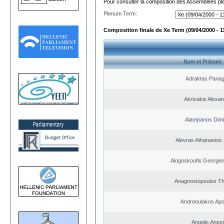
Pour consulter la composition des Assemblées plé
Plenum Term:
Composition finale de Xe Term (09/04/2000 - 1
Nom et Prénom
Adraktas Panagi
Akrivakis Alexa
Alampanos Dimit
Alevras Athanasios
Alogoskoufis Georgio
Anagnostopoulos T
Andreoulakos Apo
Angelis Anest