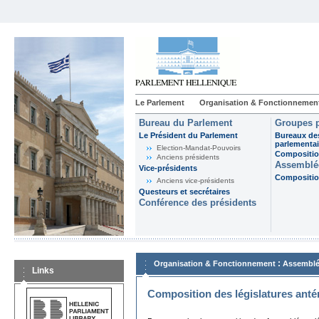
Le Parlement
Organisation & Fonctionnemen
Bureau du Parlement
Groupes p
Le Président du Parlement
Bureaux de
parlementai
Election-Mandat-Pouvoirs
Composition
Anciens présidents
Assemblée
Vice-présidents
Composition
Anciens vice-présidents
Questeurs et secrétaires
Conférence des présidents
:
Organisation & Fonctionnement
Assemblé
Links
Composition des législatures anté