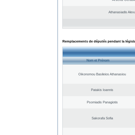
Athanasiadis Alex
Remplacements de députés pendant la législ
Nom et Prénom
Oikonomou Basileios Athanasiou
Patakis Ioannis
Psomiadis Panagiotis
Sakorafa Sofia