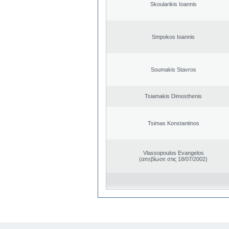
Skoularikis Ioannis
Smpokos Ioannis
Soumakis Stavros
Tsiamakis Dimosthenis
Tsimas Konstantinos
Vlassopoulos Evangelos
(απεβίωσε στις 18/07/2002)