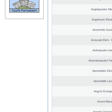
Angelopoulos Nik
Angelousis Efsta
Anomeritis Geor
Anousaki Eleni - I
Anthopoulos Ioa
Antonakopoulos Pan
Apostolakis Dimi
Apostolidis Lo
Argyris Evange
Arseni Mari
Arsenis Geras