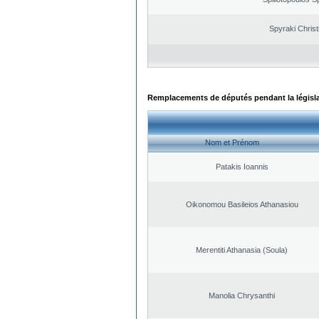
Spyraki Christ
Remplacements de députés pendant la législ
Nom et Prénom
Patakis Ioannis
Oikonomou Basileios Athanasiou
Merentiti Athanasia (Soula)
Manolia Chrysanthi