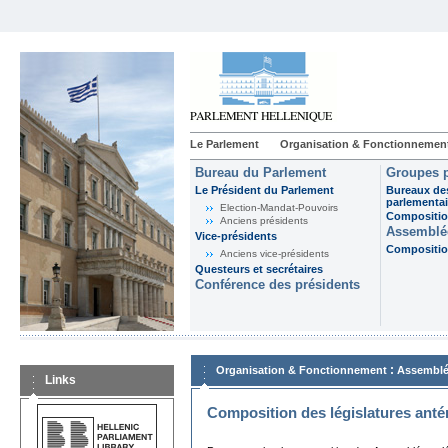
Le Parlement
Organisation & Fonctionnemen
Bureau du Parlement
Groupes p
Le Président du Parlement
Bureaux de
parlementai
Election-Mandat-Pouvoirs
Composition
Anciens présidents
Assemblée
Vice-présidents
Composition
Anciens vice-présidents
Questeurs et secrétaires
Conférence des présidents
:
Organisation & Fonctionnement
Assemblé
Links
Composition des législatures anté