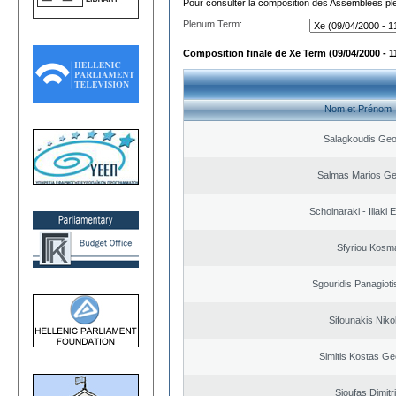
Pour consulter la composition des Assemblées plé
Plenum Term:
Composition finale de Xe Term (09/04/2000 - 1
Nom et Prénom
Salagkoudis Geo
Salmas Marios Ge
Schoinaraki - Iliaki 
Sfyriou Kosm
Sgouridis Panagioti
Sifounakis Niko
Simitis Kostas Ge
Sioufas Dimitr