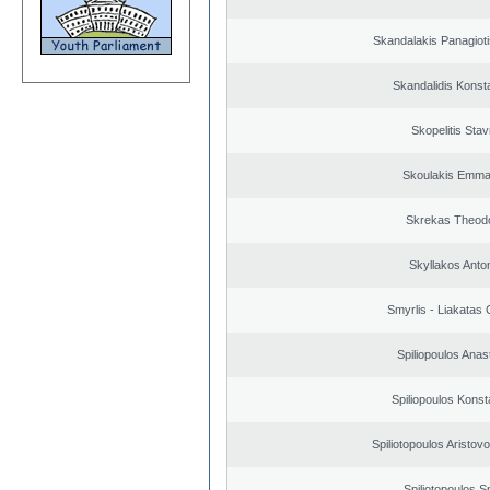
Skandalakis Panagioti
Skandalidis Konst
Skopelitis Stav
Skoulakis Emma
Skrekas Theod
Skyllakos Anto
Smyrlis - Liakatas 
Spiliopoulos Anas
Spiliopoulos Konst
Spiliotopoulos Aristovo
Spiliotopoulos Sp