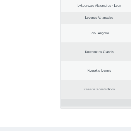
Lykourezos Alexandros - Leon
Leventis Athanasios
Laiou Angeliki
Koutsoukos Giannis
Kourakis Ioannis
Kaiserlis Konstantinos