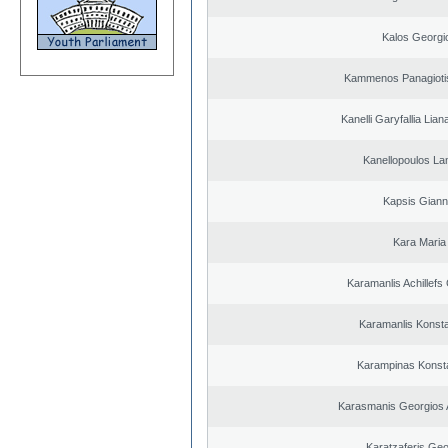
Kalos Georgi
Kammenos Panagioti
Kanelli Garyfallia Lia
Kanellopoulos L
Kapsis Giann
Kara Maria
Karamanlis Achillefs
Karamanlis Konsta
Karampinas Konst
Karasmanis Georgios 
Karatzaferis Geo