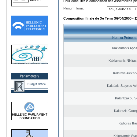
Pour consulter la composition des Assemblées plé
Plenum Term:
Composition finale de Xe Term (09/04/2000 - 1
Nom et Prénom
Kaklamanis Apos
Kaklamanis Nikitas
Kalafatis Alexa
Kalafatis Stayros A
Kalantzakou So
Kalantzis Geor
Kallioras Ilia
Kalogiannis Sta