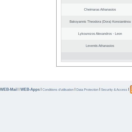
Cheimaras Athanasios
Bakoyannis Theodora (Dora) Konstantinou
Lykourezos Alexandros - Leon
Leventis Athanasios
WEB-Mail
WEB-Apps
|
|
|
|
|
Conditions d’utilisation
Data Protection
Security & Access