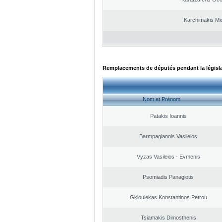
Karchimakis Mic
Remplacements de députés pendant la législ
Nom et Prénom
Patakis Ioannis
Barmpagiannis Vasileios
Vyzas Vasileios - Evmenis
Psomiadis Panagiotis
Gkioulekas Konstantinos Petrou
Tsiamakis Dimosthenis