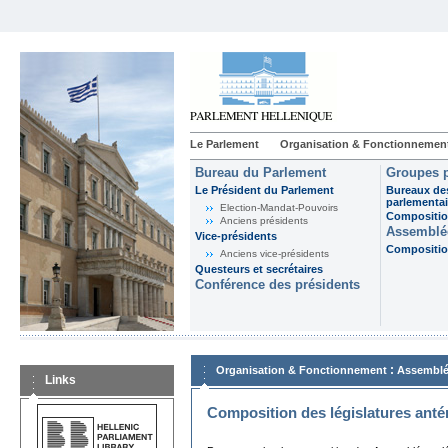
Le Parlement
Organisation & Fonctionnemen
Bureau du Parlement
Groupes p
Le Président du Parlement
Bureaux de
parlementai
Election-Mandat-Pouvoirs
Composition
Anciens présidents
Assemblée
Vice-présidents
Composition
Anciens vice-présidents
Questeurs et secrétaires
Conférence des présidents
:
Organisation & Fonctionnement
Assemblé
Links
Composition des législatures anté