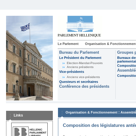
Le Parlement
Organisation & Fonctionnemen
Bureau du Parlement
Groupes p
Le Président du Parlement
Bureaux de
parlementai
Election-Mandat-Pouvoirs
Composition
Anciens présidents
Assemblée
Vice-présidents
Composition
Anciens vice-présidents
Questeurs et secrétaires
Conférence des présidents
:
Organisation & Fonctionnement
Assemblé
Links
Composition des législatures anté