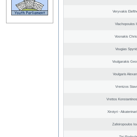
Veryvakis Elefth
Vlachopoulos Il
Vosnakis Chris
Vougias Spyri
Voulgarakis Geo
Voulgaris Alexa
Vrentzos Stav
Vrettos Konstantinos
Xirotyri - Aikaterinar
Zafeiropoulos Io
Zisi Rodoul