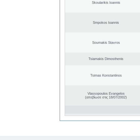
Skoularikis Ioannis
Smpokos Ioannis
Soumakis Stavros
Tsiamakis Dimosthenis
Tsimas Konstantinos
Vlassopoulos Evangelos
(απεβίωσε στις 18/07/2002)