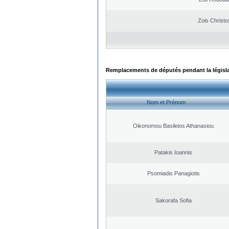
Zois Christo
Remplacements de députés pendant la législ
Nom et Prénom
Oikonomou Basileios Athanasiou
Patakis Ioannis
Psomiadis Panagiotis
Sakorafa Sofia