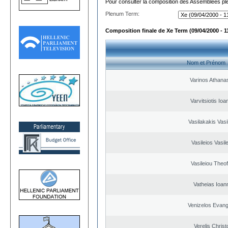
Pour consulter la composition des Assemblées plé
Plenum Term:
Composition finale de Xe Term (09/04/2000 - 1
Nom et Prénom
Varinos Athana
Varvitsiotis Ioa
Vasilakakis Vasi
Vasileios Vasil
Vasileiou Theof
Vatheias Ioan
Venizelos Evang
Verelis Christ