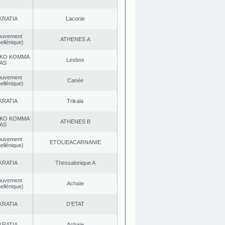
KRATIA
Laconie
ouvement
ATHENES Α
ellénique)
KO KOMMA
Lesbos
AS
ouvement
Canée
ellénique)
KRATIA
Trikala
KO KOMMA
ATHENES Β
AS
ouvement
EΤOLIEACARNANIE
ellénique)
KRATIA
Thessalonique A
ouvement
Achaïe
ellénique)
KRATIA
D’ETAT
KRATIA
Achaïe