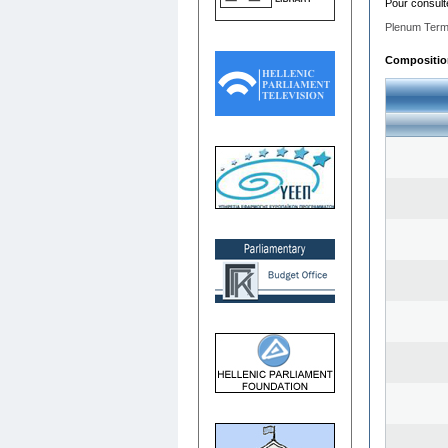
Pour consult
Plenum Term
Composition