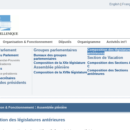
English
|
Franç
Organisation & Fonctionnement
Députés
Organigramme
Activités int'l
Parlement
Groupes parlementaires
Composition des législatur
antérieures
du Parlement
Bureaux des groupes
Section de Vacation
parlementaires
andat-Pouvoirs
Composition de la XXe législature
Composition des Sections A
ésidents
C
Assemblée plénière
ts
Composition des Sections
Composition de la XVIIe législature
ce-présidents
antérieures
ecrétaires
des présidents
:
ion & Fonctionnement
Assemblée plénière
ion des législatures antérieures