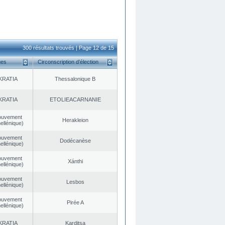
300 résultats trouvés | Page 12 de 15
ues
Circonscription d’élection
KRATIA
Thessalonique B
KRATIA
EΤOLIEACARNANIE
ouvement
Herakleion
ellénique)
ouvement
Dodécanèse
ellénique)
ouvement
Xánthi
ellénique)
ouvement
Lesbos
ellénique)
ouvement
Pirée A
ellénique)
KRATIA
Karditsa