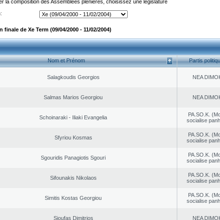
er la composition des Assemblées plénières, choisissez une législature
:
 finale de Xe Term (09/04/2000 - 11/02/2004)
Nom et Prénom
Partis politiq
Salagkoudis Georgios
NEA DΙMO
Salmas Marios Georgiou
NEA DΙMO
PA.SO.K. (M
Schoinaraki - Iliaki Evangelia
socialise panh
PA.SO.K. (M
Sfyriou Kosmas
socialise panh
PA.SO.K. (M
Sgouridis Panagiotis Sgouri
socialise panh
PA.SO.K. (M
Sifounakis Nikolaos
socialise panh
PA.SO.K. (M
Simitis Kostas Georgiou
socialise panh
Sioufas Dimitrios
NEA DΙMO