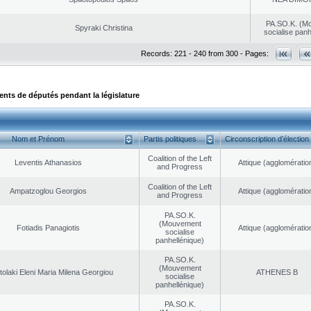
PA.SO.K. (M
Spyraki Christina
socialise panh
Records: 221 - 240 from 300 - Pages:
ts de députés pendant la législature
Nom et Prénom
Partis politiques
Circonscription d’élection
Coalition of the Left
Leventis Athanasios
Αttique (agglomératio
and Progress
Coalition of the Left
Ampatzoglou Georgios
Αttique (agglomératio
and Progress
PA.SO.K.
(Mouvement
Fotiadis Panagiotis
Αttique (agglomératio
socialise
panhellénique)
PA.SO.K.
(Mouvement
olaki Eleni Maria Milena Georgiou
ATHENES Β
socialise
panhellénique)
PA.SO.K.