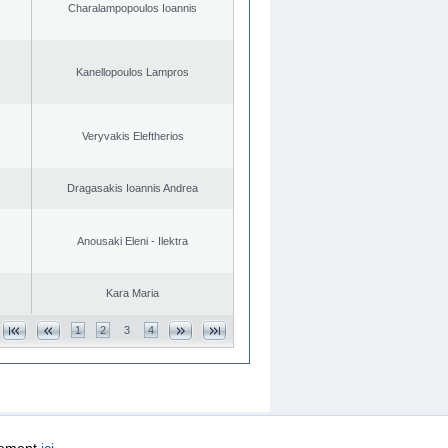
Charalampopoulos Ioannis
Kanellopoulos Lampros
Veryvakis Eleftherios
Dragasakis Ioannis Andrea
Anousaki Eleni - Ilektra
Kara Maria
1
2
3
4