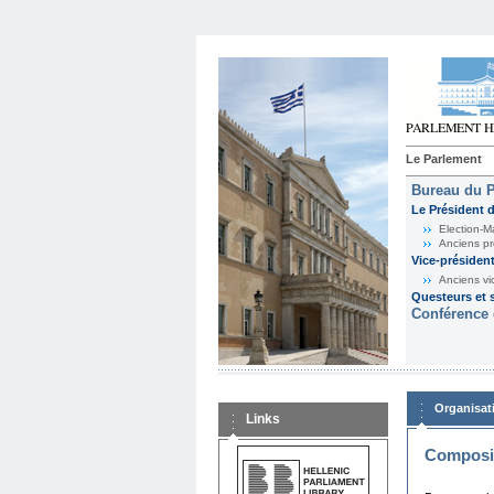
Le Parlement
Bureau du 
Le Président 
Election-M
Anciens pr
Vice-présiden
Anciens vi
Questeurs et s
Conférence 
Organisat
Links
Composit