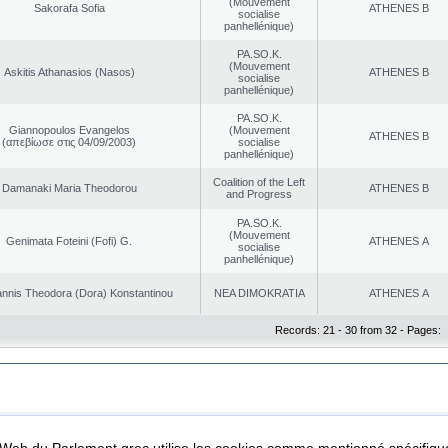
(Mouvement
Sakorafa Sofia
ATHENES Β
socialise
panhellénique)
PA.SO.K.
(Mouvement
Askitis Athanasios (Nasos)
ATHENES Β
socialise
panhellénique)
PA.SO.K.
Giannopoulos Evangelos
(Mouvement
ATHENES Β
(απεβίωσε στις 04/09/2003)
socialise
panhellénique)
Coalition of the Left
Damanaki Maria Theodorou
ATHENES Β
and Progress
PA.SO.K.
(Mouvement
Genimata Foteini (Fofi) G.
ATHENES Α
socialise
panhellénique)
nnis Theodora (Dora) Konstantinou
NEA DΙMOKRATIA
ATHENES Α
Records: 21 - 30 from 32 - Pages:
|
|
ta Protection
Security & Access