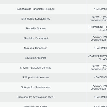
Skandalakis Panagiotis Nikolaou
NEA DΙMO
PA.SO.K. (M
Skandalidis Konstantinos
socialise panh
KOMMOUNISTI
Skopelitis Stavros
ELLAD
PA.SO.K. (M
Skoulakis Emmanouil
socialise panh
Skrekas Theodoros
NEA DΙMO
KOMMOUNISTI
Skyllakos Antonios
ELLAD
PA.SO.K. (M
Smyrlis - Liakatas Christos
socialise panh
Spiliopoulos Anastasios
NEA DΙMO
PA.SO.K. (M
Spiliopoulos Konstantinos
socialise panh
Spiliotopoulos Aristovoulos (Aris)
NEA DΙMO
Spiliotopoulos Spilios
NEA DΙMO