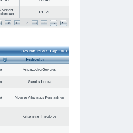
ouvement
D’ETAT
ellénique)
10
11
12
13
14
32 résultats trouvés | Page 3 de 4
Replaced by
n)
Ampatzoglou Georgios
n)
Stergiou Ioanna
n)
Mpouras Athanasios Konstantinou
Katsanevas Theodoros