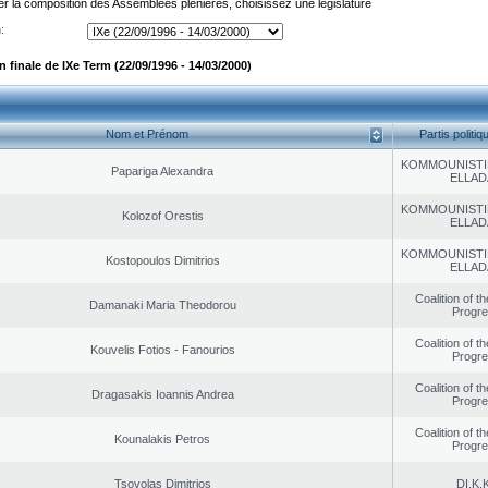
er la composition des Assemblées plénières, choisissez une législature
:
finale de IXe Term (22/09/1996 - 14/03/2000)
Nom et Prénom
Partis politiq
KOMMOUNISTI
Papariga Alexandra
ELLAD
KOMMOUNISTI
Kolozof Orestis
ELLAD
KOMMOUNISTI
Kostopoulos Dimitrios
ELLAD
Coalition of t
Damanaki Maria Theodorou
Progr
Coalition of t
Kouvelis Fotios - Fanourios
Progr
Coalition of t
Dragasakis Ioannis Andrea
Progr
Coalition of t
Kounalakis Petros
Progr
Tsovolas Dimitrios
DI.K.K