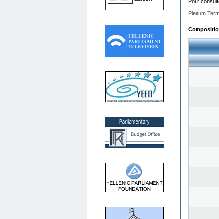
Pour consult
Plenum Term
Composition 