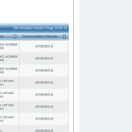
300 résultats trouvés | Page 14 de 15
ues
Circonscription d’élection
KO KOMMA
ATHENES Β
AS
KO KOMMA
ATHENES Β
AS
KO KOMMA
ATHENES Β
AS
he Left and
ATHENES Β
ess
he Left and
ATHENES Β
ess
he Left and
ATHENES Β
ess
he Left and
ATHENES Β
ess
I.
ATHENES Β