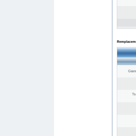
Remplacemen
Giann
Ts