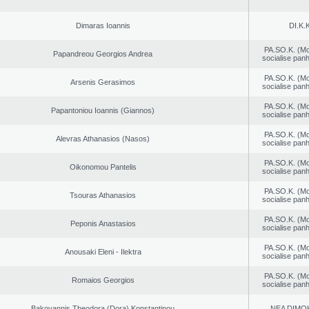
Dimaras Ioannis
DI.K.K
PA.SO.K. (M
Papandreou Georgios Andrea
socialise panh
PA.SO.K. (M
Arsenis Gerasimos
socialise panh
PA.SO.K. (M
Papantoniou Ioannis (Giannos)
socialise panh
PA.SO.K. (M
Alevras Athanasios (Nasos)
socialise panh
PA.SO.K. (M
Oikonomou Pantelis
socialise panh
PA.SO.K. (M
Tsouras Athanasios
socialise panh
PA.SO.K. (M
Peponis Anastasios
socialise panh
PA.SO.K. (M
Anousaki Eleni - Ilektra
socialise panh
PA.SO.K. (M
Romaios Georgios
socialise panh
Bakoyannis Theodora (Dora) Konstantinou
NEA DΙMO