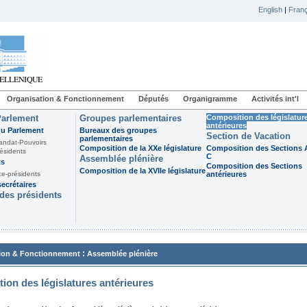
English
|
Franç
Organisation & Fonctionnement
Députés
Organigramme
Activités int'l
Parlement
Groupes parlementaires
Composition des législatur
antérieures
du Parlement
Bureaux des groupes
Section de Vacation
parlementaires
andat-Pouvoirs
Composition de la XXe législature
Composition des Sections A
ésidents
C
Assemblée plénière
ts
Composition des Sections
Composition de la XVIIe législature
ce-présidents
antérieures
ecrétaires
des présidents
:
ion & Fonctionnement
Assemblée plénière
ion des législatures antérieures