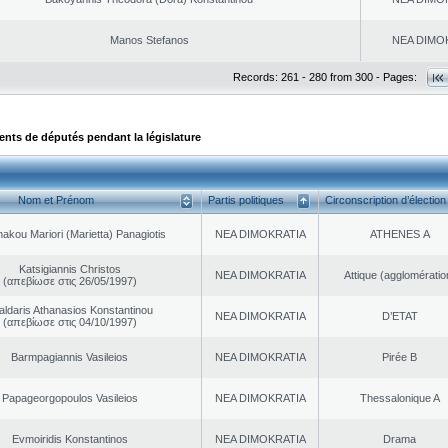
Manos Stefanos
NEA DΙMO
Records: 261 - 280 from 300 - Pages:
ts de députés pendant la législature
Nom et Prénom
Partis politiques
Circonscription d’élection
akou Mariori (Marietta) Panagiotis
NEA DΙMOKRATIA
ATHENES Α
Katsigiannis Christos
NEA DΙMOKRATIA
Αttique (agglomératio
(απεβίωσε στις 26/05/1997)
aldaris Athanasios Konstantinou
NEA DΙMOKRATIA
D’ETAT
(απεβίωσε στις 04/10/1997)
Barmpagiannis Vasileios
NEA DΙMOKRATIA
Pirée B
Papageorgopoulos Vasileios
NEA DΙMOKRATIA
Thessalonique A
Evmoiridis Konstantinos
NEA DΙMOKRATIA
Drama