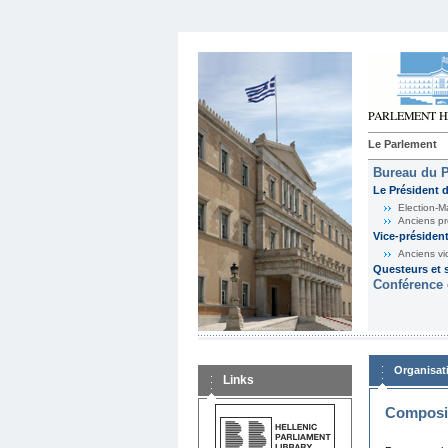
Le Parlement
Bureau du 
Le Président 
Election-M
Anciens pr
Vice-présiden
Anciens vi
Questeurs et s
Conférence 
Organisat
Links
Composit