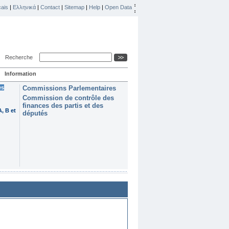
ais
|
Ελληνικά
|
Contact
|
Sitemap
|
Help
|
Open Data
Recherche
Information
es
Commissions Parlementaires
Commission de contrôle des
finances des partis et des
, B et
députés