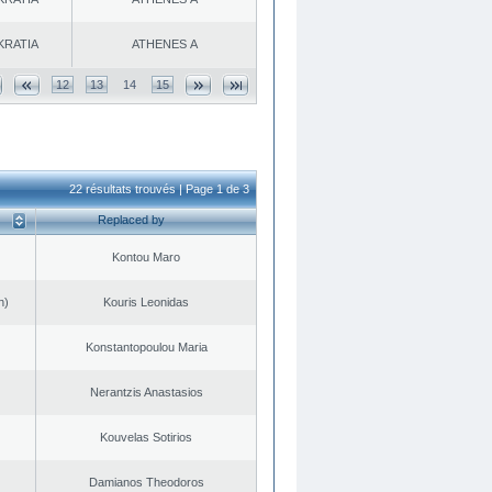
KRATIA
ATHENES Α
12
13
14
15
22 résultats trouvés | Page 1 de 3
Replaced by
Kontou Maro
n)
Kouris Leonidas
Konstantopoulou Maria
Nerantzis Anastasios
Kouvelas Sotirios
Damianos Theodoros