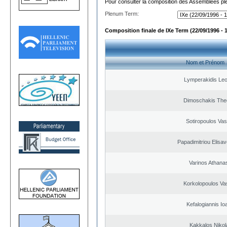
Pour consulter la composition des Assemblées plé
Plenum Term:
Composition finale de IXe Term (22/09/1996 - 
Nom et Prénom
Lymperakidis Le
Dimoschakis The
Sotiropoulos Vasi
Papadimitriou Elisav
Varinos Athana
Korkolopoulos Vas
Kefalogiannis Io
Kakkalos Niko