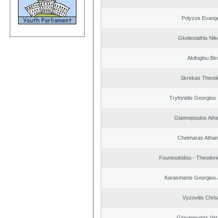
Polyzos Evang
Gkelestathis Nik
Akifoglou Bir
Skrekas Theod
Tryfonidis Georgios 
Giannopoulos Ath
Cheimaras Athan
Fountoukidou - Theodori
Karasmanis Georgios 
Vyzovitis Chri
Giovanoudas Var