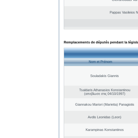
Pappas Vasileios N
Remplacements de députés pendant la législ
Nom et Prénom
Souladakis Giannis
Tsaldaris Athanasios Konstantinou
(απεβίωσε στις 04/10/1997)
Giannakou Mariori (Marietta) Panagiotis
Avdis Leonidas (Leon)
Karampinas Konstantinos