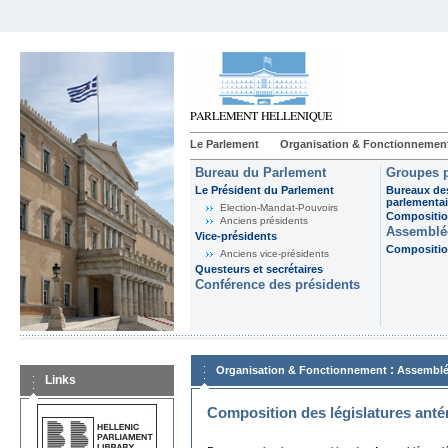
Le Parlement
Organisation & Fonctionnemen
Bureau du Parlement
Groupes p
Le Président du Parlement
Bureaux de
parlementai
Election-Mandat-Pouvoirs
Composition
Anciens présidents
Assemblée
Vice-présidents
Composition
Anciens vice-présidents
Questeurs et secrétaires
Conférence des présidents
:
Organisation & Fonctionnement
Assemblé
Links
Composition des législatures anté