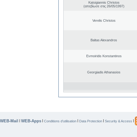
Katsigiannis Christos
(απεβίωσε στις 26/05/1997)
Verelis Christos
Baltas Alexandros
Evmoiridis Konstantinos
Georgiadis Athanasios
WEB-Mail
WEB-Apps
|
|
|
|
|
Conditions d’utilisation
Data Protection
Security & Access