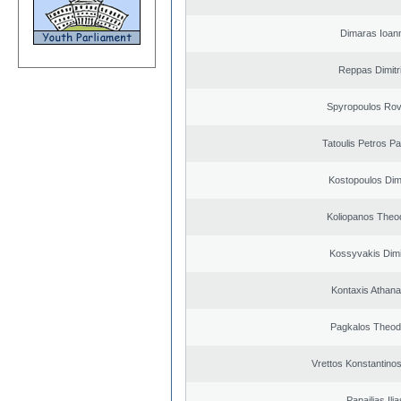
Dimaras Ioann
Reppas Dimitr
Spyropoulos Rov
Tatoulis Petros Pa
Kostopoulos Dimi
Koliopanos Theo
Kossyvakis Dimi
Kontaxis Athana
Pagkalos Theod
Vrettos Konstantinos
Papailias Ilia