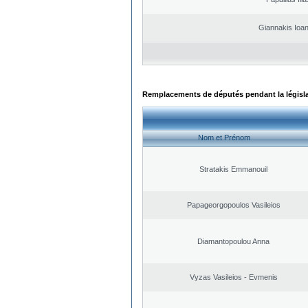
Giannakis Ioan
Remplacements de députés pendant la législ
Nom et Prénom
Stratakis Emmanouil
Papageorgopoulos Vasileios
Diamantopoulou Anna
Vyzas Vasileios - Evmenis