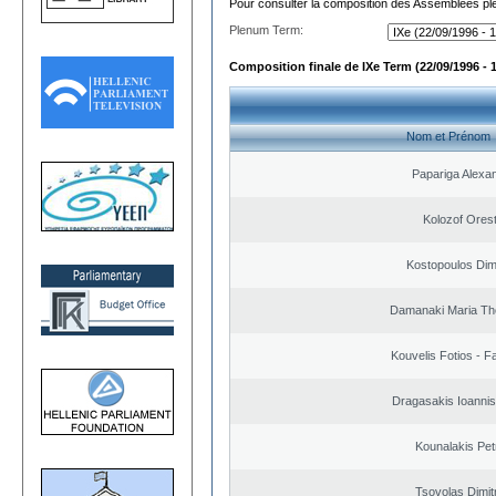
Pour consulter la composition des Assemblées plé
Plenum Term:
Composition finale de IXe Term (22/09/1996 - 
Nom et Prénom
Papariga Alexa
Kolozof Orest
Kostopoulos Dimi
Damanaki Maria Th
Kouvelis Fotios - F
Dragasakis Ioannis
Kounalakis Pet
Tsovolas Dimit