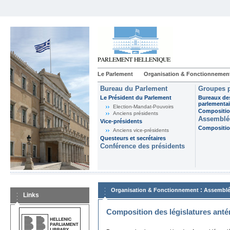
Le Parlement
Organisation & Fonctionnemen
Bureau du Parlement
Groupes p
Le Président du Parlement
Bureaux de
parlementai
Election-Mandat-Pouvoirs
Composition
Anciens présidents
Assemblée
Vice-présidents
Composition
Anciens vice-présidents
Questeurs et secrétaires
Conférence des présidents
:
Organisation & Fonctionnement
Assemblé
Links
Composition des législatures anté